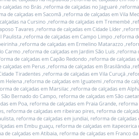
e calçadas no Brás ,reforma de calçadas no Jaguaré ,reforma
rma de calçadas em Sacomã ,reforma de calçadas em Vila Me
e calçadas na Cursino ,reforma de calçadas em Tremembé ,r
Raposo Tavares ,reforma de calçadas em Cidade Líder ,reform
l Paulista ,reforma de calçadas em Campo Limpo ,reforma d
eirinha ,reforma de calçadas em Ermelino Matarazzo ,refor
o Carmo ,reforma de calçadas em Jardim São Luís ,reforma 
orma de calçadas em Capão Redondo ,reforma de calçadas em
 calçadas em Perus ,reforma de calçadas em Brasilândia ,r
Cidade Tiradentes ,reforma de calçadas em Vila Curuçá ,refo
im Helena ,reforma de calçadas em Iguatemi ,reforma de ca
forma de calçadas em Marsilac ,reforma de calçadas em Alpha
 São Bernado do Campo, reforma de calçadas em São caetan
adas em Poa, reforma de calçadas em Praia Grande, reforma
s, reforma de calçadas em ribeirao pires, reforma de calçad
lista, reforma de calçadas em jundiai, reforma de calçadas
lçadas em Embu guaçu, reforma de calçadas em itapecerica 
a de calçadas em Atibaia, reforma de calçadas em Franco da