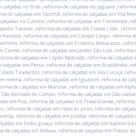
e calçadas no Brás ,reforma de calçadas no Jaguaré ,reforma
rma de calçadas em Sacomã ,reforma de calçadas em Vila Me
e calçadas na Cursino ,reforma de calçadas em Tremembé ,r
Raposo Tavares ,reforma de calçadas em Cidade Líder ,reform
l Paulista ,reforma de calçadas em Campo Limpo ,reforma d
eirinha ,reforma de calçadas em Ermelino Matarazzo ,refor
o Carmo ,reforma de calçadas em Jardim São Luís ,reforma 
orma de calçadas em Capão Redondo ,reforma de calçadas em
 calçadas em Perus ,reforma de calçadas em Brasilândia ,r
Cidade Tiradentes ,reforma de calçadas em Vila Curuçá ,refo
im Helena ,reforma de calçadas em Iguatemi ,reforma de ca
forma de calçadas em Marsilac ,reforma de calçadas em Alpha
 São Bernado do Campo, reforma de calçadas em São caetan
adas em Poa, reforma de calçadas em Praia Grande, reforma
s, reforma de calçadas em ribeirao pires, reforma de calçad
lista, reforma de calçadas em jundiai, reforma de calçadas
lçadas em Embu guaçu, reforma de calçadas em itapecerica 
a de calçadas em Atibaia, reforma de calçadas em Franco da