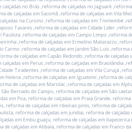
e calçadas no Brás ,reforma de calçadas no Jaguaré ,reforma
rma de calçadas em Sacomã ,reforma de calçadas em Vila Me
e calçadas na Cursino ,reforma de calçadas em Tremembé ,r
Raposo Tavares ,reforma de calçadas em Cidade Líder ,reform
l Paulista ,reforma de calçadas em Campo Limpo ,reforma d
eirinha ,reforma de calçadas em Ermelino Matarazzo ,refor
o Carmo ,reforma de calçadas em Jardim São Luís ,reforma 
orma de calçadas em Capão Redondo ,reforma de calçadas em
 calçadas em Perus ,reforma de calçadas em Brasilândia ,r
Cidade Tiradentes ,reforma de calçadas em Vila Curuçá ,refo
im Helena ,reforma de calçadas em Iguatemi ,reforma de ca
forma de calçadas em Marsilac ,reforma de calçadas em Alpha
 São Bernado do Campo, reforma de calçadas em São caetan
adas em Poa, reforma de calçadas em Praia Grande, reforma
s, reforma de calçadas em ribeirao pires, reforma de calçad
lista, reforma de calçadas em jundiai, reforma de calçadas
lçadas em Embu guaçu, reforma de calçadas em itapecerica 
a de calçadas em Atibaia, reforma de calçadas em Franco da