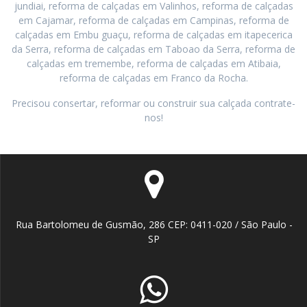
jundiai, reforma de calçadas em Valinhos, reforma de calçadas
em Cajamar, reforma de calçadas em Campinas, reforma de
calçadas em Embu guaçu, reforma de calçadas em itapecerica
da Serra, reforma de calçadas em Taboao da Serra, reforma de
calçadas em tremembe, reforma de calçadas em Atibaia,
reforma de calçadas em Franco da Rocha.
Precisou consertar, reformar ou construir sua calçada contrate-
nos!
Rua Bartolomeu de Gusmão, 286 CEP: 0411-020 / São Paulo -
SP