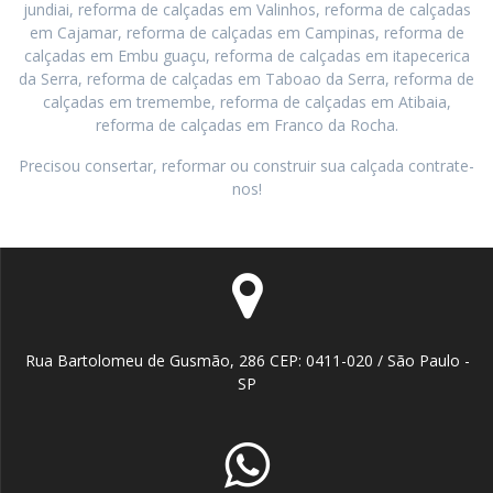
jundiai, reforma de calçadas em Valinhos, reforma de calçadas
em Cajamar, reforma de calçadas em Campinas, reforma de
calçadas em Embu guaçu, reforma de calçadas em itapecerica
da Serra, reforma de calçadas em Taboao da Serra, reforma de
calçadas em tremembe, reforma de calçadas em Atibaia,
reforma de calçadas em Franco da Rocha.
Precisou consertar, reformar ou construir sua calçada contrate-
nos!
Rua Bartolomeu de Gusmão, 286 CEP: 0411-020 / São Paulo -
SP