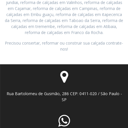
jundiai, reforma de calçadas em Valinhos, reforma de calçadas
em Cajamar, reforma de calçadas em Campinas, reforma de
calçadas em Embu guaçu, reforma de calçadas em itapecerica
da Serra, reforma de calçadas em Taboao da Serra, reforma de
calçadas em tremembe, reforma de calçadas em Atibaia,
reforma de calçadas em Franco da Rocha.
Precisou consertar, reformar ou construir sua calçada contrate-
nos!
Rua Bartolomeu de Gusmão, 286 CEP: 0411-020 / São Paulo -
SP