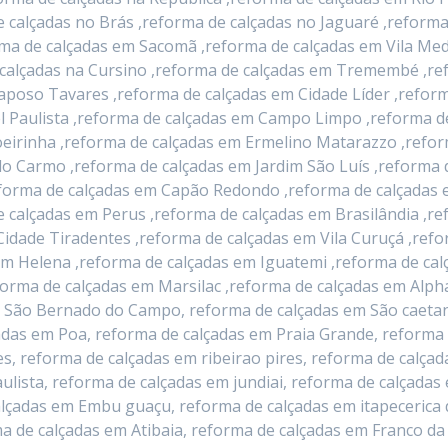
e calçadas no Brás ,reforma de calçadas no Jaguaré ,reforma
rma de calçadas em Sacomã ,reforma de calçadas em Vila Me
e calçadas na Cursino ,reforma de calçadas em Tremembé ,r
Raposo Tavares ,reforma de calçadas em Cidade Líder ,reform
l Paulista ,reforma de calçadas em Campo Limpo ,reforma d
eirinha ,reforma de calçadas em Ermelino Matarazzo ,refor
o Carmo ,reforma de calçadas em Jardim São Luís ,reforma 
orma de calçadas em Capão Redondo ,reforma de calçadas em
 calçadas em Perus ,reforma de calçadas em Brasilândia ,r
Cidade Tiradentes ,reforma de calçadas em Vila Curuçá ,refo
im Helena ,reforma de calçadas em Iguatemi ,reforma de ca
forma de calçadas em Marsilac ,reforma de calçadas em Alpha
 São Bernado do Campo, reforma de calçadas em São caetan
adas em Poa, reforma de calçadas em Praia Grande, reforma
s, reforma de calçadas em ribeirao pires, reforma de calçad
lista, reforma de calçadas em jundiai, reforma de calçadas
lçadas em Embu guaçu, reforma de calçadas em itapecerica 
a de calçadas em Atibaia, reforma de calçadas em Franco da