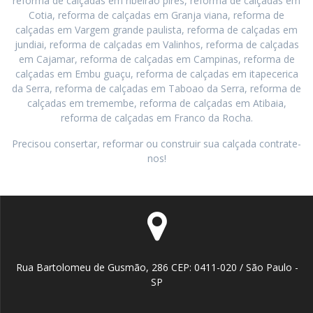
reforma de calçadas em ribeirao pires, reforma de calçadas em
Cotia, reforma de calçadas em Granja viana, reforma de
calçadas em Vargem grande paulista, reforma de calçadas em
jundiai, reforma de calçadas em Valinhos, reforma de calçadas
em Cajamar, reforma de calçadas em Campinas, reforma de
calçadas em Embu guaçu, reforma de calçadas em itapecerica
da Serra, reforma de calçadas em Taboao da Serra, reforma de
calçadas em tremembe, reforma de calçadas em Atibaia,
reforma de calçadas em Franco da Rocha.
Precisou consertar, reformar ou construir sua calçada contrate-
nos!
Rua Bartolomeu de Gusmão, 286 CEP: 0411-020 / São Paulo -
SP