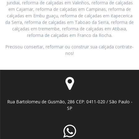
jundiai, reforma de calçadas em Valinhos, reforma de calçadas
em Cajamar, reforma de calçadas em Campinas, reforma de
calçadas em Embu guaçu, reforma de calçadas em itapecerica
da Serra, reforma de calçadas em Taboao da Serra, reforma de
calçadas em tremembe, reforma de calçadas em Atibaia,
reforma de calçadas em Franco da Rocha.
Precisou consertar, reformar ou construir sua calçada contrate-
nos!
Rua Bartolomeu de Gusmão, 286 CEP: 0411-020 / São Paulo -
SP