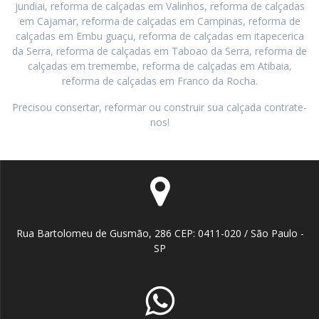
jundiai, reforma de calçadas em Valinhos, reforma de calçadas
em Cajamar, reforma de calçadas em Campinas, reforma de
calçadas em Embu guaçu, reforma de calçadas em itapecerica
da Serra, reforma de calçadas em Taboao da Serra, reforma de
calçadas em tremembe, reforma de calçadas em Atibaia,
reforma de calçadas em Franco da Rocha.
Precisou consertar, reformar ou construir sua calçada contrate-
nos!
Rua Bartolomeu de Gusmão, 286 CEP: 0411-020 / São Paulo -
SP