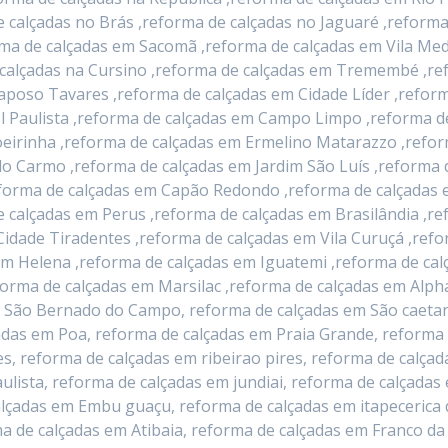
e calçadas no Brás ,reforma de calçadas no Jaguaré ,reforma
rma de calçadas em Sacomã ,reforma de calçadas em Vila Me
e calçadas na Cursino ,reforma de calçadas em Tremembé ,r
Raposo Tavares ,reforma de calçadas em Cidade Líder ,reform
l Paulista ,reforma de calçadas em Campo Limpo ,reforma d
eirinha ,reforma de calçadas em Ermelino Matarazzo ,refor
o Carmo ,reforma de calçadas em Jardim São Luís ,reforma 
orma de calçadas em Capão Redondo ,reforma de calçadas em
 calçadas em Perus ,reforma de calçadas em Brasilândia ,r
Cidade Tiradentes ,reforma de calçadas em Vila Curuçá ,refo
im Helena ,reforma de calçadas em Iguatemi ,reforma de ca
forma de calçadas em Marsilac ,reforma de calçadas em Alpha
 São Bernado do Campo, reforma de calçadas em São caetan
adas em Poa, reforma de calçadas em Praia Grande, reforma
s, reforma de calçadas em ribeirao pires, reforma de calçad
lista, reforma de calçadas em jundiai, reforma de calçadas
lçadas em Embu guaçu, reforma de calçadas em itapecerica 
a de calçadas em Atibaia, reforma de calçadas em Franco da