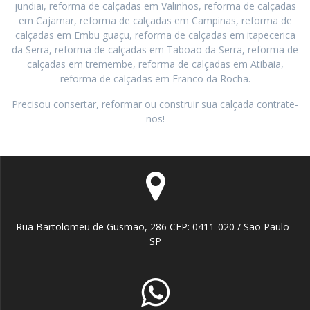
jundiai, reforma de calçadas em Valinhos, reforma de calçadas
em Cajamar, reforma de calçadas em Campinas, reforma de
calçadas em Embu guaçu, reforma de calçadas em itapecerica
da Serra, reforma de calçadas em Taboao da Serra, reforma de
calçadas em tremembe, reforma de calçadas em Atibaia,
reforma de calçadas em Franco da Rocha.
Precisou consertar, reformar ou construir sua calçada contrate-
nos!
Rua Bartolomeu de Gusmão, 286 CEP: 0411-020 / São Paulo -
SP