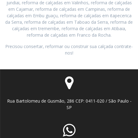
jundiai, reforma de calçadas em Valinhos, reforma de calçadas
em Cajamar, reforma de calçadas em Campinas, reforma de
calçadas em Embu guaçu, reforma de calçadas em itapecerica
da Serra, reforma de calçadas em Taboao da Serra, reforma de
calçadas em tremembe, reforma de calçadas em Atibaia,
reforma de calçadas em Franco da Rocha.
Precisou consertar, reformar ou construir sua calçada contrate-
nos!
Rua Bartolomeu de Gusmão, 286 CEP: 0411-020 / São Paulo -
SP