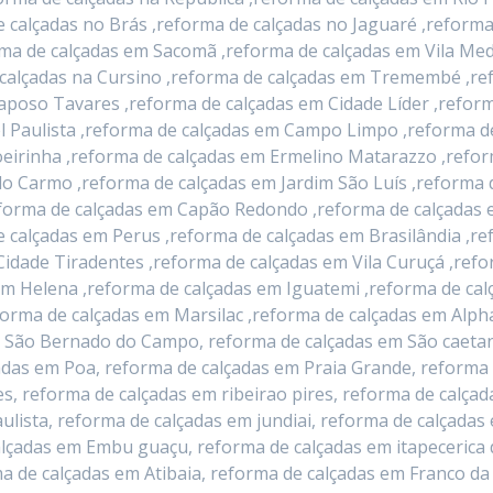
e calçadas no Brás ,reforma de calçadas no Jaguaré ,reforma
rma de calçadas em Sacomã ,reforma de calçadas em Vila Me
e calçadas na Cursino ,reforma de calçadas em Tremembé ,r
Raposo Tavares ,reforma de calçadas em Cidade Líder ,reform
l Paulista ,reforma de calçadas em Campo Limpo ,reforma d
eirinha ,reforma de calçadas em Ermelino Matarazzo ,refor
o Carmo ,reforma de calçadas em Jardim São Luís ,reforma 
orma de calçadas em Capão Redondo ,reforma de calçadas em
 calçadas em Perus ,reforma de calçadas em Brasilândia ,r
Cidade Tiradentes ,reforma de calçadas em Vila Curuçá ,refo
im Helena ,reforma de calçadas em Iguatemi ,reforma de ca
forma de calçadas em Marsilac ,reforma de calçadas em Alpha
 São Bernado do Campo, reforma de calçadas em São caetan
adas em Poa, reforma de calçadas em Praia Grande, reforma
s, reforma de calçadas em ribeirao pires, reforma de calçad
lista, reforma de calçadas em jundiai, reforma de calçadas
lçadas em Embu guaçu, reforma de calçadas em itapecerica 
a de calçadas em Atibaia, reforma de calçadas em Franco da