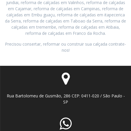
jundiai, reforma de calçadas em Valinhos, reforma de calçadas
em Cajamar, reforma de calçadas em Campinas, reforma de
calçadas em Embu guaçu, reforma de calçadas em itapecerica
da Serra, reforma de calçadas em Taboao da Serra, reforma de
calçadas em tremembe, reforma de calçadas em Atibaia,
reforma de calçadas em Franco da Rocha.
Precisou consertar, reformar ou construir sua calçada contrate-
nos!
Rua Bartolomeu de Gusmão, 286 CEP: 0411-020 / São Paulo -
SP