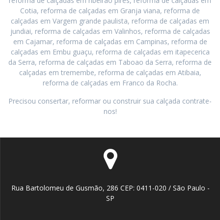
reforma de calçadas em ribeirao pires, reforma de calçadas em
Cotia, reforma de calçadas em Granja viana, reforma de
calçadas em Vargem grande paulista, reforma de calçadas em
jundiai, reforma de calçadas em Valinhos, reforma de calçadas
em Cajamar, reforma de calçadas em Campinas, reforma de
calçadas em Embu guaçu, reforma de calçadas em itapecerica
da Serra, reforma de calçadas em Taboao da Serra, reforma de
calçadas em tremembe, reforma de calçadas em Atibaia,
reforma de calçadas em Franco da Rocha.
Precisou consertar, reformar ou construir sua calçada contrate-
nos!
Rua Bartolomeu de Gusmão, 286 CEP: 0411-020 / São Paulo -
SP