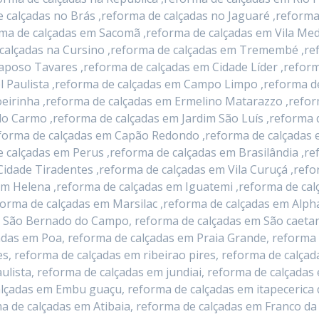
e calçadas no Brás ,reforma de calçadas no Jaguaré ,reforma
rma de calçadas em Sacomã ,reforma de calçadas em Vila Me
e calçadas na Cursino ,reforma de calçadas em Tremembé ,r
Raposo Tavares ,reforma de calçadas em Cidade Líder ,reform
l Paulista ,reforma de calçadas em Campo Limpo ,reforma d
eirinha ,reforma de calçadas em Ermelino Matarazzo ,refor
o Carmo ,reforma de calçadas em Jardim São Luís ,reforma 
orma de calçadas em Capão Redondo ,reforma de calçadas em
 calçadas em Perus ,reforma de calçadas em Brasilândia ,r
Cidade Tiradentes ,reforma de calçadas em Vila Curuçá ,refo
im Helena ,reforma de calçadas em Iguatemi ,reforma de ca
forma de calçadas em Marsilac ,reforma de calçadas em Alpha
 São Bernado do Campo, reforma de calçadas em São caetan
adas em Poa, reforma de calçadas em Praia Grande, reforma
s, reforma de calçadas em ribeirao pires, reforma de calçad
lista, reforma de calçadas em jundiai, reforma de calçadas
lçadas em Embu guaçu, reforma de calçadas em itapecerica 
a de calçadas em Atibaia, reforma de calçadas em Franco da