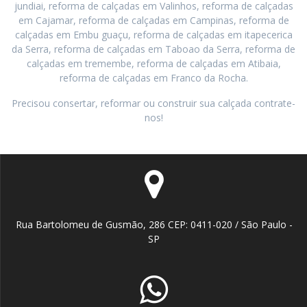
jundiai, reforma de calçadas em Valinhos, reforma de calçadas
em Cajamar, reforma de calçadas em Campinas, reforma de
calçadas em Embu guaçu, reforma de calçadas em itapecerica
da Serra, reforma de calçadas em Taboao da Serra, reforma de
calçadas em tremembe, reforma de calçadas em Atibaia,
reforma de calçadas em Franco da Rocha.
Precisou consertar, reformar ou construir sua calçada contrate-
nos!
Rua Bartolomeu de Gusmão, 286 CEP: 0411-020 / São Paulo -
SP