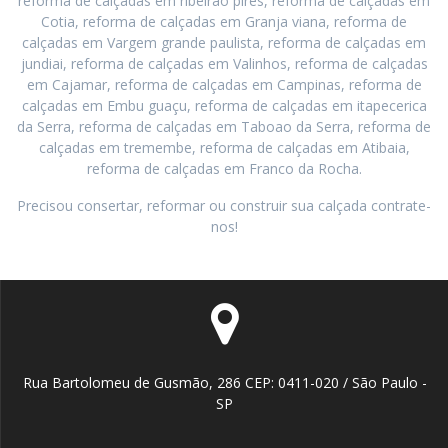
reforma de calçadas em ribeirao pires, reforma de calçadas em
Cotia, reforma de calçadas em Granja viana, reforma de
calçadas em Vargem grande paulista, reforma de calçadas em
jundiai, reforma de calçadas em Valinhos, reforma de calçadas
em Cajamar, reforma de calçadas em Campinas, reforma de
calçadas em Embu guaçu, reforma de calçadas em itapecerica
da Serra, reforma de calçadas em Taboao da Serra, reforma de
calçadas em tremembe, reforma de calçadas em Atibaia,
reforma de calçadas em Franco da Rocha.
Precisou consertar, reformar ou construir sua calçada contrate-
nos!
Rua Bartolomeu de Gusmão, 286 CEP: 0411-020 / São Paulo -
SP