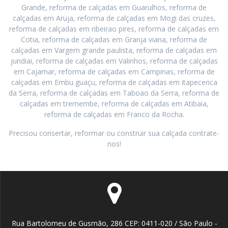
Grande, reforma de calçadas em Guarulhos, reforma de
calçadas em Aruja, reforma de calçadas em Mogi das cruzes,
reforma de calçadas em ribeirao pires, reforma de calçadas em
Cotia, reforma de calçadas em Granja viana, reforma de
calçadas em Vargem grande paulista, reforma de calçadas em
jundiai, reforma de calçadas em Valinhos, reforma de calçadas
em Cajamar, reforma de calçadas em Campinas, reforma de
calçadas em Embu guaçu, reforma de calçadas em itapecerica
da Serra, reforma de calçadas em Taboao da Serra, reforma de
calçadas em tremembe, reforma de calçadas em Atibaia,
reforma de calçadas em Franco da Rocha.
Precisou consertar, reformar ou construir sua calçada contrate-
nos!
Rua Bartolomeu de Gusmão, 286 CEP: 0411-020 / São Paulo -