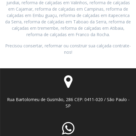
jundiai, reforma de calçadas em Valinhos, reforma de calçadas
em Cajamar, reforma de calçadas em Campinas, reforma de
calçadas em Embu guaçu, reforma de calçadas em itapecerica
da Serra, reforma de calçadas em Taboao da Serra, reforma de
calçadas em tremembe, reforma de calçadas em Atibaia,
reforma de calçadas em Franco da Rocha.
Precisou consertar, reformar ou construir sua calçada contrate-
nos!
Rua Bartolomeu de Gusmão, 286 CEP: 0411-020 / São Paulo -
SP