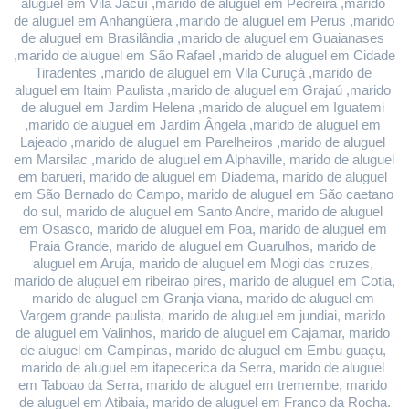
aluguel em Vila Jacuí ,marido de aluguel em Pedreira ,marido 
de aluguel em Anhangüera ,marido de aluguel em Perus ,marido 
de aluguel em Brasilândia ,marido de aluguel em Guaianases 
,marido de aluguel em São Rafael ,marido de aluguel em Cidade 
Tiradentes ,marido de aluguel em Vila Curuçá ,marido de 
aluguel em Itaim Paulista ,marido de aluguel em Grajaú ,marido 
de aluguel em Jardim Helena ,marido de aluguel em Iguatemi 
,marido de aluguel em Jardim Ângela ,marido de aluguel em 
Lajeado ,marido de aluguel em Parelheiros ,marido de aluguel 
em Marsilac ,marido de aluguel em Alphaville, marido de aluguel 
em barueri, marido de aluguel em Diadema, marido de aluguel 
em São Bernado do Campo, marido de aluguel em São caetano 
do sul, marido de aluguel em Santo Andre, marido de aluguel 
em Osasco, marido de aluguel em Poa, marido de aluguel em 
Praia Grande, marido de aluguel em Guarulhos, marido de 
aluguel em Aruja, marido de aluguel em Mogi das cruzes, 
marido de aluguel em ribeirao pires, marido de aluguel em Cotia, 
marido de aluguel em Granja viana, marido de aluguel em 
Vargem grande paulista, marido de aluguel em jundiai, marido 
de aluguel em Valinhos, marido de aluguel em Cajamar, marido 
de aluguel em Campinas, marido de aluguel em Embu guaçu, 
marido de aluguel em itapecerica da Serra, marido de aluguel 
em Taboao da Serra, marido de aluguel em tremembe, marido 
de aluguel em Atibaia, marido de aluguel em Franco da Rocha.