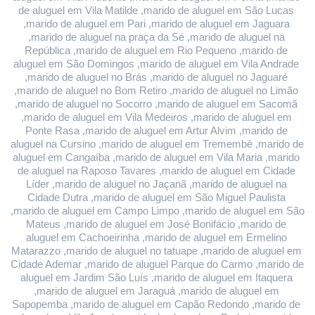
de aluguel em Vila Matilde ,marido de aluguel em São Lucas 
,marido de aluguel em Pari ,marido de aluguel em Jaguara 
,marido de aluguel na praça da Sé ,marido de aluguel na 
República ,marido de aluguel em Rio Pequeno ,marido de 
aluguel em São Domingos ,marido de aluguel em Vila Andrade 
,marido de aluguel no Brás ,marido de aluguel no Jaguaré 
,marido de aluguel no Bom Retiro ,marido de aluguel no Limão 
,marido de aluguel no Socorro ,marido de aluguel em Sacomã 
,marido de aluguel em Vila Medeiros ,marido de aluguel em 
Ponte Rasa ,marido de aluguel em Artur Alvim ,marido de 
aluguel na Cursino ,marido de aluguel em Tremembé ,marido de 
aluguel em Cangaíba ,marido de aluguel em Vila Maria ,marido 
de aluguel na Raposo Tavares ,marido de aluguel em Cidade 
Líder ,marido de aluguel no Jaçanã ,marido de aluguel na 
Cidade Dutra ,marido de aluguel em São Miguel Paulista 
,marido de aluguel em Campo Limpo ,marido de aluguel em São 
Mateus ,marido de aluguel em José Bonifácio ,marido de 
aluguel em Cachoeirinha ,marido de aluguel em Ermelino 
Matarazzo ,marido de aluguel no tatuape ,marido de aluguel em 
Cidade Ademar ,marido de aluguel Parque do Carmo ,marido de 
aluguel em Jardim São Luís ,marido de aluguel em Itaquera 
,marido de aluguel em Jaraguá ,marido de aluguel em 
Sapopemba ,marido de aluguel em Capão Redondo ,marido de 