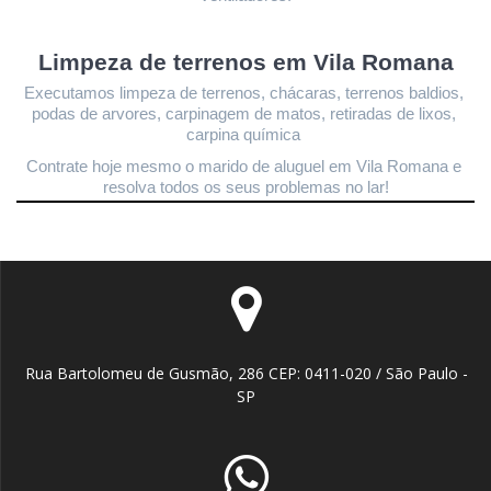
Limpeza de terrenos 
em Vila Romana
Executamos limpeza de terrenos, chácaras, terrenos baldios, 
podas de arvores, carpinagem de matos, retiradas de lixos, 
carpina química 
Contrate hoje mesmo o marido de aluguel em Vila Romana
 e 
resolva todos os seus problemas no lar!
Rua Bartolomeu de Gusmão, 286 CEP: 0411-020 / São Paulo -
SP