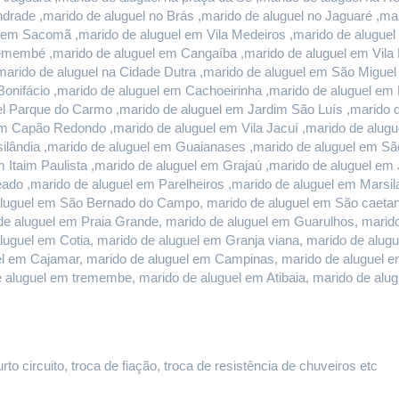
rade ,marido de aluguel no Brás ,marido de aluguel no Jaguaré ,mari
l em Sacomã ,marido de aluguel em Vila Medeiros ,marido de aluguel 
remembé ,marido de aluguel em Cangaíba ,marido de aluguel em Vila 
marido de aluguel na Cidade Dutra ,marido de aluguel em São Miguel
onifácio ,marido de aluguel em Cachoeirinha ,marido de aluguel em E
l Parque do Carmo ,marido de aluguel em Jardim São Luís ,marido de
 Capão Redondo ,marido de aluguel em Vila Jacuí ,marido de alugu
ilândia ,marido de aluguel em Guaianases ,marido de aluguel em São
m Itaim Paulista ,marido de aluguel em Grajaú ,marido de aluguel em
do ,marido de aluguel em Parelheiros ,marido de aluguel em Marsilac
luguel em São Bernado do Campo, marido de aluguel em São caetano 
e aluguel em Praia Grande, marido de aluguel em Guarulhos, marido 
aluguel em Cotia, marido de aluguel em Granja viana, marido de alug
guel em Cajamar, marido de aluguel em Campinas, marido de aluguel e
e aluguel em tremembe, marido de aluguel em Atibaia, marido de al
o circuito, troca de fiação, troca de resistência de chuveiros etc