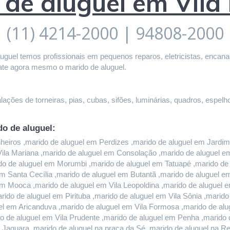
 de aluguel em Vil
(11) 4214-2000 | 94808-2000
guel temos profissionais em pequenos reparos, eletricistas, encanado
ate agora mesmo o marido de aluguel.
ações de torneiras, pias, cubas, sifões, luminárias, quadros, espelho
do de aluguel:
iros ,marido de aluguel em Perdizes ,marido de aluguel em Jardim P
 Vila Mariana ,marido de aluguel em Consolação ,marido de aluguel 
do de aluguel em Morumbi ,marido de aluguel em Tatuapé ,marido de a
m Santa Cecília ,marido de aluguel em Butantã ,marido de aluguel 
em Mooca ,marido de aluguel em Vila Leopoldina ,marido de aluguel 
rido de aluguel em Pirituba ,marido de aluguel em Vila Sônia ,marid
l em Aricanduva ,marido de aluguel em Vila Formosa ,marido de alug
 de aluguel em Vila Prudente ,marido de aluguel em Penha ,marido d
 Jaguara ,marido de aluguel na praça da Sé ,marido de aluguel na Re