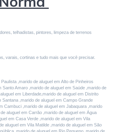
a Norma
res, telhadistas, pintores, limpeza de terrenos 
s, varais, cortinas e tudo mais que você precisar.
aulista ,marido de aluguel em Alto de Pinheiros 
em Santo Amaro ,marido de aluguel em Saúde ,marido de 
luguel em Liberdade,marido de aluguel em Distrito 
em Santana ,marido de aluguel em Campo Grande 
em Cambuci ,marido de aluguel em Jabaquara ,marido 
o de aluguel em Carrão ,marido de aluguel em Água 
uel em Casa Verde ,marido de aluguel em Vila 
e aluguel em Vila Matilde ,marido de aluguel em São 
pública ,marido de aluguel em Rio Pequeno ,marido de 