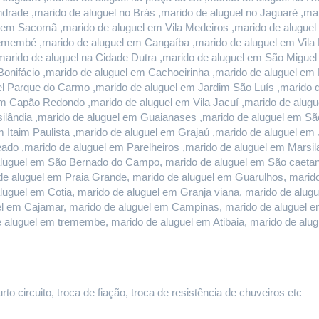
rade ,marido de aluguel no Brás ,marido de aluguel no Jaguaré ,mari
l em Sacomã ,marido de aluguel em Vila Medeiros ,marido de aluguel 
remembé ,marido de aluguel em Cangaíba ,marido de aluguel em Vila 
marido de aluguel na Cidade Dutra ,marido de aluguel em São Miguel
onifácio ,marido de aluguel em Cachoeirinha ,marido de aluguel em E
l Parque do Carmo ,marido de aluguel em Jardim São Luís ,marido de
 Capão Redondo ,marido de aluguel em Vila Jacuí ,marido de alugu
ilândia ,marido de aluguel em Guaianases ,marido de aluguel em São
m Itaim Paulista ,marido de aluguel em Grajaú ,marido de aluguel em
do ,marido de aluguel em Parelheiros ,marido de aluguel em Marsilac
luguel em São Bernado do Campo, marido de aluguel em São caetano 
e aluguel em Praia Grande, marido de aluguel em Guarulhos, marido 
aluguel em Cotia, marido de aluguel em Granja viana, marido de alug
guel em Cajamar, marido de aluguel em Campinas, marido de aluguel e
e aluguel em tremembe, marido de aluguel em Atibaia, marido de al
o circuito, troca de fiação, troca de resistência de chuveiros etc