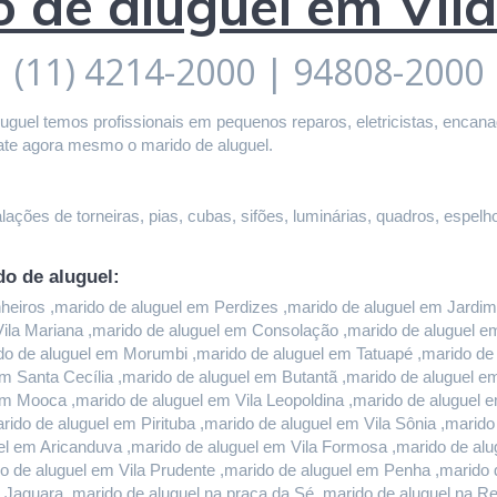
 de aluguel em Vil
(11) 4214-2000 | 94808-2000
guel temos profissionais em pequenos reparos, eletricistas, encanado
ate agora mesmo o marido de aluguel.
ações de torneiras, pias, cubas, sifões, luminárias, quadros, espelho
do de aluguel:
iros ,marido de aluguel em Perdizes ,marido de aluguel em Jardim P
 Vila Mariana ,marido de aluguel em Consolação ,marido de aluguel 
do de aluguel em Morumbi ,marido de aluguel em Tatuapé ,marido de a
m Santa Cecília ,marido de aluguel em Butantã ,marido de aluguel 
em Mooca ,marido de aluguel em Vila Leopoldina ,marido de aluguel 
rido de aluguel em Pirituba ,marido de aluguel em Vila Sônia ,marid
l em Aricanduva ,marido de aluguel em Vila Formosa ,marido de alug
 de aluguel em Vila Prudente ,marido de aluguel em Penha ,marido d
 Jaguara ,marido de aluguel na praça da Sé ,marido de aluguel na Re