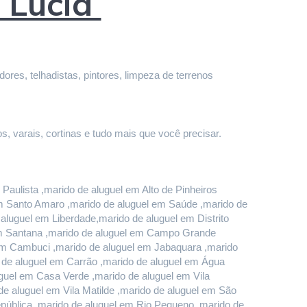
a Lúcia
res, telhadistas, pintores, limpeza de terrenos 
s, varais, cortinas e tudo mais que você precisar.
aulista ,marido de aluguel em Alto de Pinheiros 
em Santo Amaro ,marido de aluguel em Saúde ,marido de 
luguel em Liberdade,marido de aluguel em Distrito 
em Santana ,marido de aluguel em Campo Grande 
em Cambuci ,marido de aluguel em Jabaquara ,marido 
o de aluguel em Carrão ,marido de aluguel em Água 
uel em Casa Verde ,marido de aluguel em Vila 
e aluguel em Vila Matilde ,marido de aluguel em São 
pública ,marido de aluguel em Rio Pequeno ,marido de 