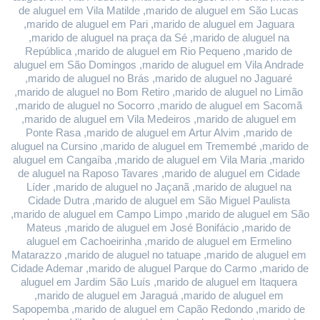
de aluguel em Vila Matilde ,marido de aluguel em São Lucas 
,marido de aluguel em Pari ,marido de aluguel em Jaguara 
,marido de aluguel na praça da Sé ,marido de aluguel na 
República ,marido de aluguel em Rio Pequeno ,marido de 
aluguel em São Domingos ,marido de aluguel em Vila Andrade 
,marido de aluguel no Brás ,marido de aluguel no Jaguaré 
,marido de aluguel no Bom Retiro ,marido de aluguel no Limão 
,marido de aluguel no Socorro ,marido de aluguel em Sacomã 
,marido de aluguel em Vila Medeiros ,marido de aluguel em 
Ponte Rasa ,marido de aluguel em Artur Alvim ,marido de 
aluguel na Cursino ,marido de aluguel em Tremembé ,marido de 
aluguel em Cangaíba ,marido de aluguel em Vila Maria ,marido 
de aluguel na Raposo Tavares ,marido de aluguel em Cidade 
Líder ,marido de aluguel no Jaçanã ,marido de aluguel na 
Cidade Dutra ,marido de aluguel em São Miguel Paulista 
,marido de aluguel em Campo Limpo ,marido de aluguel em São 
Mateus ,marido de aluguel em José Bonifácio ,marido de 
aluguel em Cachoeirinha ,marido de aluguel em Ermelino 
Matarazzo ,marido de aluguel no tatuape ,marido de aluguel em 
Cidade Ademar ,marido de aluguel Parque do Carmo ,marido de 
aluguel em Jardim São Luís ,marido de aluguel em Itaquera 
,marido de aluguel em Jaraguá ,marido de aluguel em 
Sapopemba ,marido de aluguel em Capão Redondo ,marido de 