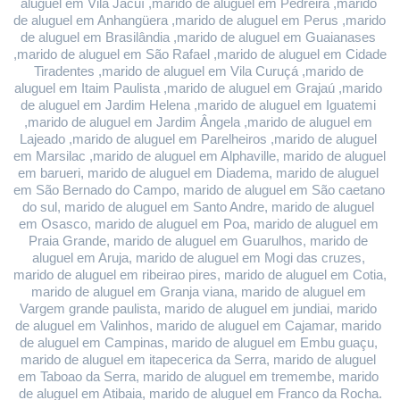
aluguel em Vila Jacuí ,marido de aluguel em Pedreira ,marido 
de aluguel em Anhangüera ,marido de aluguel em Perus ,marido 
de aluguel em Brasilândia ,marido de aluguel em Guaianases 
,marido de aluguel em São Rafael ,marido de aluguel em Cidade 
Tiradentes ,marido de aluguel em Vila Curuçá ,marido de 
aluguel em Itaim Paulista ,marido de aluguel em Grajaú ,marido 
de aluguel em Jardim Helena ,marido de aluguel em Iguatemi 
,marido de aluguel em Jardim Ângela ,marido de aluguel em 
Lajeado ,marido de aluguel em Parelheiros ,marido de aluguel 
em Marsilac ,marido de aluguel em Alphaville, marido de aluguel 
em barueri, marido de aluguel em Diadema, marido de aluguel 
em São Bernado do Campo, marido de aluguel em São caetano 
do sul, marido de aluguel em Santo Andre, marido de aluguel 
em Osasco, marido de aluguel em Poa, marido de aluguel em 
Praia Grande, marido de aluguel em Guarulhos, marido de 
aluguel em Aruja, marido de aluguel em Mogi das cruzes, 
marido de aluguel em ribeirao pires, marido de aluguel em Cotia, 
marido de aluguel em Granja viana, marido de aluguel em 
Vargem grande paulista, marido de aluguel em jundiai, marido 
de aluguel em Valinhos, marido de aluguel em Cajamar, marido 
de aluguel em Campinas, marido de aluguel em Embu guaçu, 
marido de aluguel em itapecerica da Serra, marido de aluguel 
em Taboao da Serra, marido de aluguel em tremembe, marido 
de aluguel em Atibaia, marido de aluguel em Franco da Rocha.