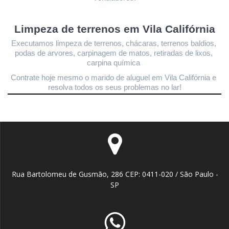
Limpeza de terrenos 
em Vila Califórnia
Executamos limpeza de terrenos, chácaras, terrenos baldios, 
podas de arvores, carpinagem de matos, retiradas de lixos, 
carpina química 
Contrate hoje mesmo o marido de aluguel em Vila Califórnia
 e 
resolva todos os seus problemas no lar!
Rua Bartolomeu de Gusmão, 286 CEP: 0411-020 / São Paulo -
SP