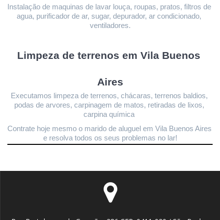
Instalação de maquinas de lavar louça, roupas, pratos, filtros de 
agua, purificador de ar, sugar, depurador, ar condicionado, 
ventiladores.
Limpeza de terrenos 
em Vila Buenos 
Aires
Executamos limpeza de terrenos, chácaras, terrenos baldios, 
podas de arvores, carpinagem de matos, retiradas de lixos, 
carpina química 
Contrate hoje mesmo o marido de aluguel em Vila Buenos Aires
e resolva todos os seus problemas no lar!