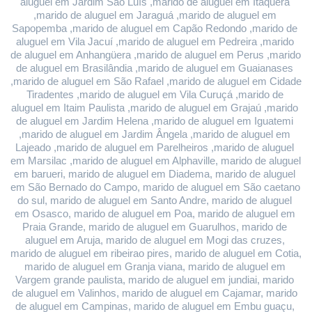
aluguel em Jardim São Luís ,marido de aluguel em Itaquera 
,marido de aluguel em Jaraguá ,marido de aluguel em 
Sapopemba ,marido de aluguel em Capão Redondo ,marido de 
aluguel em Vila Jacuí ,marido de aluguel em Pedreira ,marido 
de aluguel em Anhangüera ,marido de aluguel em Perus ,marido 
de aluguel em Brasilândia ,marido de aluguel em Guaianases 
,marido de aluguel em São Rafael ,marido de aluguel em Cidade 
Tiradentes ,marido de aluguel em Vila Curuçá ,marido de 
aluguel em Itaim Paulista ,marido de aluguel em Grajaú ,marido 
de aluguel em Jardim Helena ,marido de aluguel em Iguatemi 
,marido de aluguel em Jardim Ângela ,marido de aluguel em 
Lajeado ,marido de aluguel em Parelheiros ,marido de aluguel 
em Marsilac ,marido de aluguel em Alphaville, marido de aluguel 
em barueri, marido de aluguel em Diadema, marido de aluguel 
em São Bernado do Campo, marido de aluguel em São caetano 
do sul, marido de aluguel em Santo Andre, marido de aluguel 
em Osasco, marido de aluguel em Poa, marido de aluguel em 
Praia Grande, marido de aluguel em Guarulhos, marido de 
aluguel em Aruja, marido de aluguel em Mogi das cruzes, 
marido de aluguel em ribeirao pires, marido de aluguel em Cotia, 
marido de aluguel em Granja viana, marido de aluguel em 
Vargem grande paulista, marido de aluguel em jundiai, marido 
de aluguel em Valinhos, marido de aluguel em Cajamar, marido 
de aluguel em Campinas, marido de aluguel em Embu guaçu, 