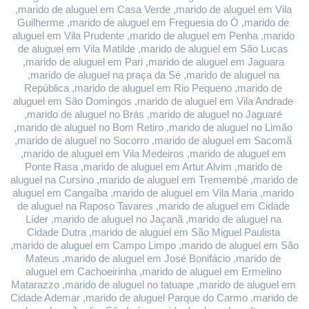
,marido de aluguel em Casa Verde ,marido de aluguel em Vila 
Guilherme ,marido de aluguel em Freguesia do Ó ,marido de 
aluguel em Vila Prudente ,marido de aluguel em Penha ,marido 
de aluguel em Vila Matilde ,marido de aluguel em São Lucas 
,marido de aluguel em Pari ,marido de aluguel em Jaguara 
,marido de aluguel na praça da Sé ,marido de aluguel na 
República ,marido de aluguel em Rio Pequeno ,marido de 
aluguel em São Domingos ,marido de aluguel em Vila Andrade 
,marido de aluguel no Brás ,marido de aluguel no Jaguaré 
,marido de aluguel no Bom Retiro ,marido de aluguel no Limão 
,marido de aluguel no Socorro ,marido de aluguel em Sacomã 
,marido de aluguel em Vila Medeiros ,marido de aluguel em 
Ponte Rasa ,marido de aluguel em Artur Alvim ,marido de 
aluguel na Cursino ,marido de aluguel em Tremembé ,marido de 
aluguel em Cangaíba ,marido de aluguel em Vila Maria ,marido 
de aluguel na Raposo Tavares ,marido de aluguel em Cidade 
Líder ,marido de aluguel no Jaçanã ,marido de aluguel na 
Cidade Dutra ,marido de aluguel em São Miguel Paulista 
,marido de aluguel em Campo Limpo ,marido de aluguel em São 
Mateus ,marido de aluguel em José Bonifácio ,marido de 
aluguel em Cachoeirinha ,marido de aluguel em Ermelino 
Matarazzo ,marido de aluguel no tatuape ,marido de aluguel em 
Cidade Ademar ,marido de aluguel Parque do Carmo ,marido de 