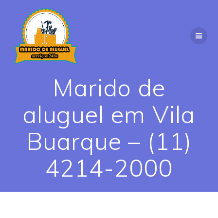
Skip
to
content
Marido de
aluguel em Vila
Buarque – (11)
4214-2000