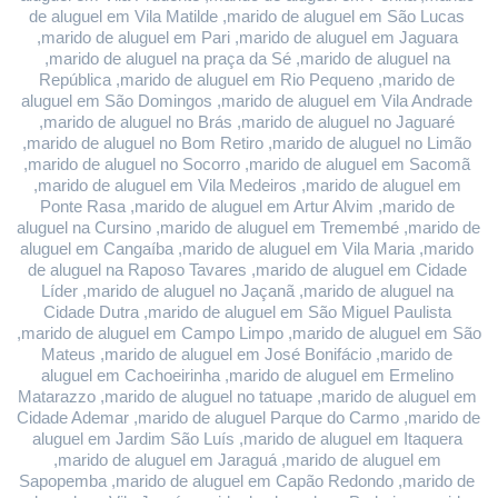
de aluguel em Vila Matilde ,marido de aluguel em São Lucas 
,marido de aluguel em Pari ,marido de aluguel em Jaguara 
,marido de aluguel na praça da Sé ,marido de aluguel na 
República ,marido de aluguel em Rio Pequeno ,marido de 
aluguel em São Domingos ,marido de aluguel em Vila Andrade 
,marido de aluguel no Brás ,marido de aluguel no Jaguaré 
,marido de aluguel no Bom Retiro ,marido de aluguel no Limão 
,marido de aluguel no Socorro ,marido de aluguel em Sacomã 
,marido de aluguel em Vila Medeiros ,marido de aluguel em 
Ponte Rasa ,marido de aluguel em Artur Alvim ,marido de 
aluguel na Cursino ,marido de aluguel em Tremembé ,marido de 
aluguel em Cangaíba ,marido de aluguel em Vila Maria ,marido 
de aluguel na Raposo Tavares ,marido de aluguel em Cidade 
Líder ,marido de aluguel no Jaçanã ,marido de aluguel na 
Cidade Dutra ,marido de aluguel em São Miguel Paulista 
,marido de aluguel em Campo Limpo ,marido de aluguel em São 
Mateus ,marido de aluguel em José Bonifácio ,marido de 
aluguel em Cachoeirinha ,marido de aluguel em Ermelino 
Matarazzo ,marido de aluguel no tatuape ,marido de aluguel em 
Cidade Ademar ,marido de aluguel Parque do Carmo ,marido de 
aluguel em Jardim São Luís ,marido de aluguel em Itaquera 
,marido de aluguel em Jaraguá ,marido de aluguel em 
Sapopemba ,marido de aluguel em Capão Redondo ,marido de 