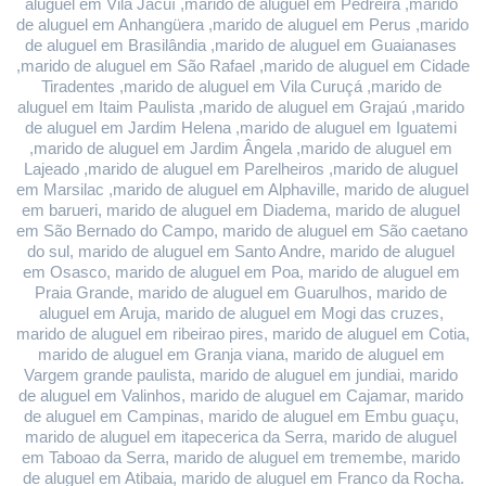
aluguel em Vila Jacuí ,marido de aluguel em Pedreira ,marido 
de aluguel em Anhangüera ,marido de aluguel em Perus ,marido 
de aluguel em Brasilândia ,marido de aluguel em Guaianases 
,marido de aluguel em São Rafael ,marido de aluguel em Cidade 
Tiradentes ,marido de aluguel em Vila Curuçá ,marido de 
aluguel em Itaim Paulista ,marido de aluguel em Grajaú ,marido 
de aluguel em Jardim Helena ,marido de aluguel em Iguatemi 
,marido de aluguel em Jardim Ângela ,marido de aluguel em 
Lajeado ,marido de aluguel em Parelheiros ,marido de aluguel 
em Marsilac ,marido de aluguel em Alphaville, marido de aluguel 
em barueri, marido de aluguel em Diadema, marido de aluguel 
em São Bernado do Campo, marido de aluguel em São caetano 
do sul, marido de aluguel em Santo Andre, marido de aluguel 
em Osasco, marido de aluguel em Poa, marido de aluguel em 
Praia Grande, marido de aluguel em Guarulhos, marido de 
aluguel em Aruja, marido de aluguel em Mogi das cruzes, 
marido de aluguel em ribeirao pires, marido de aluguel em Cotia, 
marido de aluguel em Granja viana, marido de aluguel em 
Vargem grande paulista, marido de aluguel em jundiai, marido 
de aluguel em Valinhos, marido de aluguel em Cajamar, marido 
de aluguel em Campinas, marido de aluguel em Embu guaçu, 
marido de aluguel em itapecerica da Serra, marido de aluguel 
em Taboao da Serra, marido de aluguel em tremembe, marido 
de aluguel em Atibaia, marido de aluguel em Franco da Rocha.