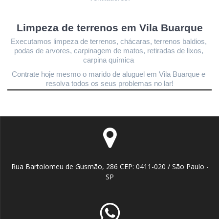
Limpeza de terrenos 
em Vila Buarque
Executamos limpeza de terrenos, chácaras, terrenos baldios, 
podas de arvores, carpinagem de matos, retiradas de lixos, 
carpina química 
Contrate hoje mesmo o marido de aluguel em Vila Buarque
 e 
resolva todos os seus problemas no lar!
Rua Bartolomeu de Gusmão, 286 CEP: 0411-020 / São Paulo -
SP