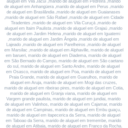
aluguel em Vila Jacuí ,marido de aluguel em Pedreira ,marido 
de aluguel em Anhangüera ,marido de aluguel em Perus ,marido 
de aluguel em Brasilândia ,marido de aluguel em Guaianases 
,marido de aluguel em São Rafael ,marido de aluguel em Cidade 
Tiradentes ,marido de aluguel em Vila Curuçá ,marido de 
aluguel em Itaim Paulista ,marido de aluguel em Grajaú ,marido 
de aluguel em Jardim Helena ,marido de aluguel em Iguatemi 
,marido de aluguel em Jardim Ângela ,marido de aluguel em 
Lajeado ,marido de aluguel em Parelheiros ,marido de aluguel 
em Marsilac ,marido de aluguel em Alphaville, marido de aluguel 
em barueri, marido de aluguel em Diadema, marido de aluguel 
em São Bernado do Campo, marido de aluguel em São caetano 
do sul, marido de aluguel em Santo Andre, marido de aluguel 
em Osasco, marido de aluguel em Poa, marido de aluguel em 
Praia Grande, marido de aluguel em Guarulhos, marido de 
aluguel em Aruja, marido de aluguel em Mogi das cruzes, 
marido de aluguel em ribeirao pires, marido de aluguel em Cotia, 
marido de aluguel em Granja viana, marido de aluguel em 
Vargem grande paulista, marido de aluguel em jundiai, marido 
de aluguel em Valinhos, marido de aluguel em Cajamar, marido 
de aluguel em Campinas, marido de aluguel em Embu guaçu, 
marido de aluguel em itapecerica da Serra, marido de aluguel 
em Taboao da Serra, marido de aluguel em tremembe, marido 
de aluguel em Atibaia, marido de aluguel em Franco da Rocha.