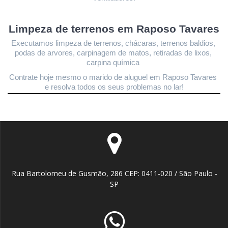
Limpeza de terrenos 
em Raposo Tavares
Executamos limpeza de terrenos, chácaras, terrenos baldios, 
podas de arvores, carpinagem de matos, retiradas de lixos, 
carpina química 
Contrate hoje mesmo o marido de aluguel em Raposo Tavares
e resolva todos os seus problemas no lar!
Rua Bartolomeu de Gusmão, 286 CEP: 0411-020 / São Paulo -
SP