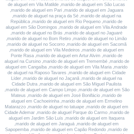
de aluguel em Vila Matilde ,marido de aluguel em São Lucas 
,marido de aluguel em Pari ,marido de aluguel em Jaguara 
,marido de aluguel na praça da Sé ,marido de aluguel na 
República ,marido de aluguel em Rio Pequeno ,marido de 
aluguel em São Domingos ,marido de aluguel em Vila Andrade 
,marido de aluguel no Brás ,marido de aluguel no Jaguaré 
,marido de aluguel no Bom Retiro ,marido de aluguel no Limão 
,marido de aluguel no Socorro ,marido de aluguel em Sacomã 
,marido de aluguel em Vila Medeiros ,marido de aluguel em 
Ponte Rasa ,marido de aluguel em Artur Alvim ,marido de 
aluguel na Cursino ,marido de aluguel em Tremembé ,marido de 
aluguel em Cangaíba ,marido de aluguel em Vila Maria ,marido 
de aluguel na Raposo Tavares ,marido de aluguel em Cidade 
Líder ,marido de aluguel no Jaçanã ,marido de aluguel na 
Cidade Dutra ,marido de aluguel em São Miguel Paulista 
,marido de aluguel em Campo Limpo ,marido de aluguel em São 
Mateus ,marido de aluguel em José Bonifácio ,marido de 
aluguel em Cachoeirinha ,marido de aluguel em Ermelino 
Matarazzo ,marido de aluguel no tatuape ,marido de aluguel em 
Cidade Ademar ,marido de aluguel Parque do Carmo ,marido de 
aluguel em Jardim São Luís ,marido de aluguel em Itaquera 
,marido de aluguel em Jaraguá ,marido de aluguel em 
Sapopemba ,marido de aluguel em Capão Redondo ,marido de 