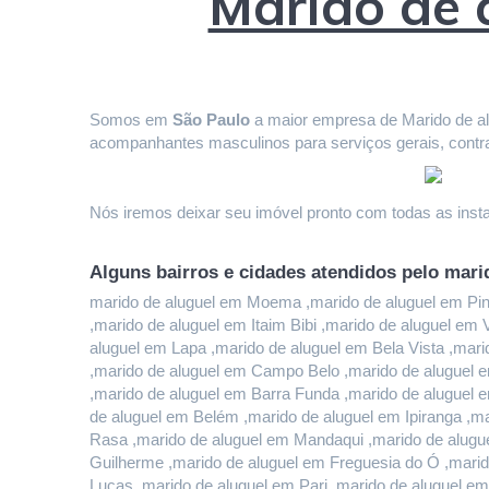
Marido de
Somos em 
São Paulo
 a maior empresa de Marido de alu
acompanhantes masculinos para serviços gerais, contr
Nós iremos deixar seu imóvel pronto com todas as instal
Alguns bairros e cidades atendidos pelo mari
marido de aluguel em Moema ,marido de aluguel em Pinhe
,marido de aluguel em Itaim Bibi ,marido de aluguel em
aluguel em Lapa ,marido de aluguel em Bela Vista ,mari
,marido de aluguel em Campo Belo ,marido de aluguel e
,marido de aluguel em Barra Funda ,marido de aluguel 
de aluguel em Belém ,marido de aluguel em Ipiranga ,ma
Rasa ,marido de aluguel em Mandaqui ,marido de alugue
Guilherme ,marido de aluguel em Freguesia do Ó ,marido
Lucas ,marido de aluguel em Pari ,marido de aluguel em