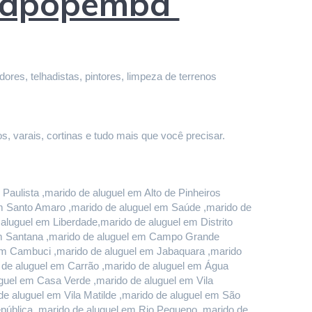
 Sapopemba
res, telhadistas, pintores, limpeza de terrenos 
s, varais, cortinas e tudo mais que você precisar.
aulista ,marido de aluguel em Alto de Pinheiros 
em Santo Amaro ,marido de aluguel em Saúde ,marido de 
luguel em Liberdade,marido de aluguel em Distrito 
em Santana ,marido de aluguel em Campo Grande 
em Cambuci ,marido de aluguel em Jabaquara ,marido 
o de aluguel em Carrão ,marido de aluguel em Água 
uel em Casa Verde ,marido de aluguel em Vila 
e aluguel em Vila Matilde ,marido de aluguel em São 
pública ,marido de aluguel em Rio Pequeno ,marido de 