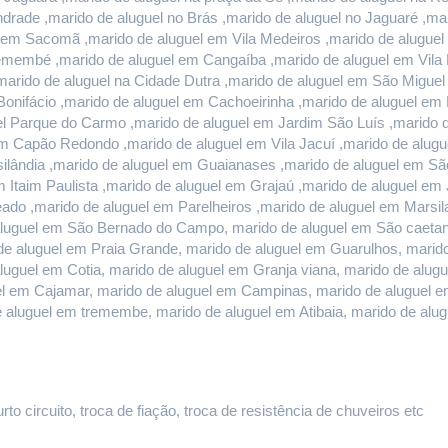
rade ,marido de aluguel no Brás ,marido de aluguel no Jaguaré ,mari
l em Sacomã ,marido de aluguel em Vila Medeiros ,marido de aluguel 
remembé ,marido de aluguel em Cangaíba ,marido de aluguel em Vila 
marido de aluguel na Cidade Dutra ,marido de aluguel em São Miguel
onifácio ,marido de aluguel em Cachoeirinha ,marido de aluguel em E
l Parque do Carmo ,marido de aluguel em Jardim São Luís ,marido de
 Capão Redondo ,marido de aluguel em Vila Jacuí ,marido de alugu
ilândia ,marido de aluguel em Guaianases ,marido de aluguel em São
m Itaim Paulista ,marido de aluguel em Grajaú ,marido de aluguel em
do ,marido de aluguel em Parelheiros ,marido de aluguel em Marsilac
luguel em São Bernado do Campo, marido de aluguel em São caetano 
e aluguel em Praia Grande, marido de aluguel em Guarulhos, marido 
aluguel em Cotia, marido de aluguel em Granja viana, marido de alug
guel em Cajamar, marido de aluguel em Campinas, marido de aluguel e
e aluguel em tremembe, marido de aluguel em Atibaia, marido de al
o circuito, troca de fiação, troca de resistência de chuveiros etc