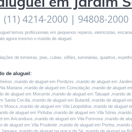
 aluguel em Jardim
(11) 4214-2000 | 94808-2000
guel temos profissionais em pequenos reparos, eletricistas, encanado
ate agora mesmo o marido de aluguel.
ações de torneiras, pias, cubas, sifões, luminárias, quadros, espelho
do de aluguel:
iros ,marido de aluguel em Perdizes ,marido de aluguel em Jardim P
 Vila Mariana ,marido de aluguel em Consolação ,marido de aluguel 
do de aluguel em Morumbi ,marido de aluguel em Tatuapé ,marido de a
m Santa Cecília ,marido de aluguel em Butantã ,marido de aluguel 
em Mooca ,marido de aluguel em Vila Leopoldina ,marido de aluguel 
rido de aluguel em Pirituba ,marido de aluguel em Vila Sônia ,marid
l em Aricanduva ,marido de aluguel em Vila Formosa ,marido de alug
 de aluguel em Vila Prudente ,marido de aluguel em Penha ,marido d
 Jaguara ,marido de aluguel na praça da Sé ,marido de aluguel na Re