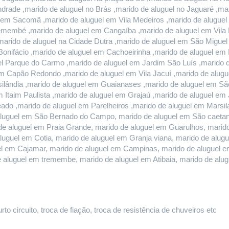
rade ,marido de aluguel no Brás ,marido de aluguel no Jaguaré ,mari
l em Sacomã ,marido de aluguel em Vila Medeiros ,marido de aluguel 
remembé ,marido de aluguel em Cangaíba ,marido de aluguel em Vila 
marido de aluguel na Cidade Dutra ,marido de aluguel em São Miguel
onifácio ,marido de aluguel em Cachoeirinha ,marido de aluguel em E
l Parque do Carmo ,marido de aluguel em Jardim São Luís ,marido de
 Capão Redondo ,marido de aluguel em Vila Jacuí ,marido de alugu
ilândia ,marido de aluguel em Guaianases ,marido de aluguel em São
m Itaim Paulista ,marido de aluguel em Grajaú ,marido de aluguel em
do ,marido de aluguel em Parelheiros ,marido de aluguel em Marsilac
luguel em São Bernado do Campo, marido de aluguel em São caetano 
e aluguel em Praia Grande, marido de aluguel em Guarulhos, marido 
aluguel em Cotia, marido de aluguel em Granja viana, marido de alug
guel em Cajamar, marido de aluguel em Campinas, marido de aluguel e
e aluguel em tremembe, marido de aluguel em Atibaia, marido de al
o circuito, troca de fiação, troca de resistência de chuveiros etc