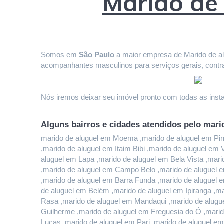
Marido de
Somos em 
São Paulo
 a maior empresa de Marido de alu
acompanhantes masculinos para serviços gerais, contr
Nós iremos deixar seu imóvel pronto com todas as instal
Alguns bairros e cidades atendidos pelo mari
marido de aluguel em Moema ,marido de aluguel em Pinhe
,marido de aluguel em Itaim Bibi ,marido de aluguel em
aluguel em Lapa ,marido de aluguel em Bela Vista ,mari
,marido de aluguel em Campo Belo ,marido de aluguel e
,marido de aluguel em Barra Funda ,marido de aluguel 
de aluguel em Belém ,marido de aluguel em Ipiranga ,ma
Rasa ,marido de aluguel em Mandaqui ,marido de alugue
Guilherme ,marido de aluguel em Freguesia do Ó ,marido
Lucas ,marido de aluguel em Pari ,marido de aluguel em