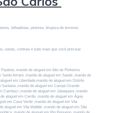
São Carlos
res, telhadistas, pintores, limpeza de terrenos 
s, varais, cortinas e tudo mais que você precisar.
aulista ,marido de aluguel em Alto de Pinheiros 
em Santo Amaro ,marido de aluguel em Saúde ,marido de 
luguel em Liberdade,marido de aluguel em Distrito 
em Santana ,marido de aluguel em Campo Grande 
em Cambuci ,marido de aluguel em Jabaquara ,marido 
o de aluguel em Carrão ,marido de aluguel em Água 
uel em Casa Verde ,marido de aluguel em Vila 
e aluguel em Vila Matilde ,marido de aluguel em São 
pública ,marido de aluguel em Rio Pequeno ,marido de 