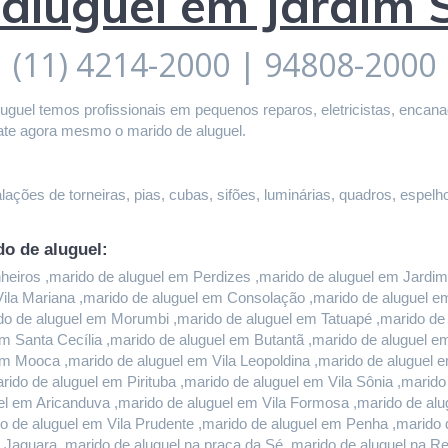
 aluguel em Jardim 
(11) 4214-2000 | 94808-2000
guel temos profissionais em pequenos reparos, eletricistas, encanado
ate agora mesmo o marido de aluguel.
ações de torneiras, pias, cubas, sifões, luminárias, quadros, espelho
do de aluguel:
iros ,marido de aluguel em Perdizes ,marido de aluguel em Jardim P
 Vila Mariana ,marido de aluguel em Consolação ,marido de aluguel 
do de aluguel em Morumbi ,marido de aluguel em Tatuapé ,marido de a
m Santa Cecília ,marido de aluguel em Butantã ,marido de aluguel 
em Mooca ,marido de aluguel em Vila Leopoldina ,marido de aluguel 
rido de aluguel em Pirituba ,marido de aluguel em Vila Sônia ,marid
l em Aricanduva ,marido de aluguel em Vila Formosa ,marido de alug
 de aluguel em Vila Prudente ,marido de aluguel em Penha ,marido d
 Jaguara ,marido de aluguel na praça da Sé ,marido de aluguel na Re