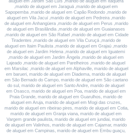
aluguel em Jardim São Luís ,marido de aluguel em Itaquera 
,marido de aluguel em Jaraguá ,marido de aluguel em 
Sapopemba ,marido de aluguel em Capão Redondo ,marido de 
aluguel em Vila Jacuí ,marido de aluguel em Pedreira ,marido 
de aluguel em Anhangüera ,marido de aluguel em Perus ,marido 
de aluguel em Brasilândia ,marido de aluguel em Guaianases 
,marido de aluguel em São Rafael ,marido de aluguel em Cidade 
Tiradentes ,marido de aluguel em Vila Curuçá ,marido de 
aluguel em Itaim Paulista ,marido de aluguel em Grajaú ,marido 
de aluguel em Jardim Helena ,marido de aluguel em Iguatemi 
,marido de aluguel em Jardim Ângela ,marido de aluguel em 
Lajeado ,marido de aluguel em Parelheiros ,marido de aluguel 
em Marsilac ,marido de aluguel em Alphaville, marido de aluguel 
em barueri, marido de aluguel em Diadema, marido de aluguel 
em São Bernado do Campo, marido de aluguel em São caetano 
do sul, marido de aluguel em Santo Andre, marido de aluguel 
em Osasco, marido de aluguel em Poa, marido de aluguel em 
Praia Grande, marido de aluguel em Guarulhos, marido de 
aluguel em Aruja, marido de aluguel em Mogi das cruzes, 
marido de aluguel em ribeirao pires, marido de aluguel em Cotia, 
marido de aluguel em Granja viana, marido de aluguel em 
Vargem grande paulista, marido de aluguel em jundiai, marido 
de aluguel em Valinhos, marido de aluguel em Cajamar, marido 
de aluguel em Campinas, marido de aluguel em Embu guaçu, 