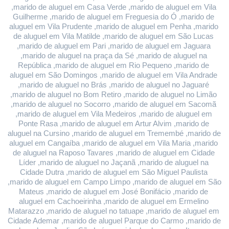
,marido de aluguel em Casa Verde ,marido de aluguel em Vila 
Guilherme ,marido de aluguel em Freguesia do Ó ,marido de 
aluguel em Vila Prudente ,marido de aluguel em Penha ,marido 
de aluguel em Vila Matilde ,marido de aluguel em São Lucas 
,marido de aluguel em Pari ,marido de aluguel em Jaguara 
,marido de aluguel na praça da Sé ,marido de aluguel na 
República ,marido de aluguel em Rio Pequeno ,marido de 
aluguel em São Domingos ,marido de aluguel em Vila Andrade 
,marido de aluguel no Brás ,marido de aluguel no Jaguaré 
,marido de aluguel no Bom Retiro ,marido de aluguel no Limão 
,marido de aluguel no Socorro ,marido de aluguel em Sacomã 
,marido de aluguel em Vila Medeiros ,marido de aluguel em 
Ponte Rasa ,marido de aluguel em Artur Alvim ,marido de 
aluguel na Cursino ,marido de aluguel em Tremembé ,marido de 
aluguel em Cangaíba ,marido de aluguel em Vila Maria ,marido 
de aluguel na Raposo Tavares ,marido de aluguel em Cidade 
Líder ,marido de aluguel no Jaçanã ,marido de aluguel na 
Cidade Dutra ,marido de aluguel em São Miguel Paulista 
,marido de aluguel em Campo Limpo ,marido de aluguel em São 
Mateus ,marido de aluguel em José Bonifácio ,marido de 
aluguel em Cachoeirinha ,marido de aluguel em Ermelino 
Matarazzo ,marido de aluguel no tatuape ,marido de aluguel em 
Cidade Ademar ,marido de aluguel Parque do Carmo ,marido de 