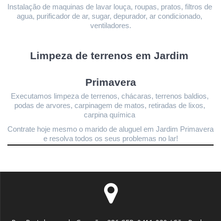
Instalação de maquinas de lavar louça, roupas, pratos, filtros de 
agua, purificador de ar, sugar, depurador, ar condicionado, 
ventiladores.
Limpeza de terrenos 
em Jardim 
Primavera
Executamos limpeza de terrenos, chácaras, terrenos baldios, 
podas de arvores, carpinagem de matos, retiradas de lixos, 
carpina química 
Contrate hoje mesmo o marido de aluguel em Jardim Primavera
e resolva todos os seus problemas no lar!