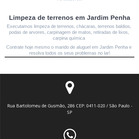
Limpeza de terrenos 
em Jardim Penha
Executamos limpeza de terrenos, chácaras, terrenos baldios, 
podas de arvores, carpinagem de matos, retiradas de lixos, 
carpina química 
Contrate hoje mesmo o marido de aluguel em Jardim Penha
 e 
resolva todos os seus problemas no lar!
Rua Bartolomeu de Gusmão, 286 CEP: 0411-020 / São Paulo -
SP