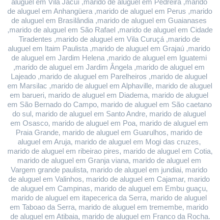
aluguel em Vila Jacuí ,marido de aluguel em Pedreira ,marido 
de aluguel em Anhangüera ,marido de aluguel em Perus ,marido 
de aluguel em Brasilândia ,marido de aluguel em Guaianases 
,marido de aluguel em São Rafael ,marido de aluguel em Cidade 
Tiradentes ,marido de aluguel em Vila Curuçá ,marido de 
aluguel em Itaim Paulista ,marido de aluguel em Grajaú ,marido 
de aluguel em Jardim Helena ,marido de aluguel em Iguatemi 
,marido de aluguel em Jardim Ângela ,marido de aluguel em 
Lajeado ,marido de aluguel em Parelheiros ,marido de aluguel 
em Marsilac ,marido de aluguel em Alphaville, marido de aluguel 
em barueri, marido de aluguel em Diadema, marido de aluguel 
em São Bernado do Campo, marido de aluguel em São caetano 
do sul, marido de aluguel em Santo Andre, marido de aluguel 
em Osasco, marido de aluguel em Poa, marido de aluguel em 
Praia Grande, marido de aluguel em Guarulhos, marido de 
aluguel em Aruja, marido de aluguel em Mogi das cruzes, 
marido de aluguel em ribeirao pires, marido de aluguel em Cotia, 
marido de aluguel em Granja viana, marido de aluguel em 
Vargem grande paulista, marido de aluguel em jundiai, marido 
de aluguel em Valinhos, marido de aluguel em Cajamar, marido 
de aluguel em Campinas, marido de aluguel em Embu guaçu, 
marido de aluguel em itapecerica da Serra, marido de aluguel 
em Taboao da Serra, marido de aluguel em tremembe, marido 
de aluguel em Atibaia, marido de aluguel em Franco da Rocha.