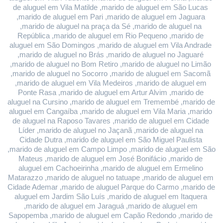
de aluguel em Vila Matilde ,marido de aluguel em São Lucas 
,marido de aluguel em Pari ,marido de aluguel em Jaguara 
,marido de aluguel na praça da Sé ,marido de aluguel na 
República ,marido de aluguel em Rio Pequeno ,marido de 
aluguel em São Domingos ,marido de aluguel em Vila Andrade 
,marido de aluguel no Brás ,marido de aluguel no Jaguaré 
,marido de aluguel no Bom Retiro ,marido de aluguel no Limão 
,marido de aluguel no Socorro ,marido de aluguel em Sacomã 
,marido de aluguel em Vila Medeiros ,marido de aluguel em 
Ponte Rasa ,marido de aluguel em Artur Alvim ,marido de 
aluguel na Cursino ,marido de aluguel em Tremembé ,marido de 
aluguel em Cangaíba ,marido de aluguel em Vila Maria ,marido 
de aluguel na Raposo Tavares ,marido de aluguel em Cidade 
Líder ,marido de aluguel no Jaçanã ,marido de aluguel na 
Cidade Dutra ,marido de aluguel em São Miguel Paulista 
,marido de aluguel em Campo Limpo ,marido de aluguel em São 
Mateus ,marido de aluguel em José Bonifácio ,marido de 
aluguel em Cachoeirinha ,marido de aluguel em Ermelino 
Matarazzo ,marido de aluguel no tatuape ,marido de aluguel em 
Cidade Ademar ,marido de aluguel Parque do Carmo ,marido de 
aluguel em Jardim São Luís ,marido de aluguel em Itaquera 
,marido de aluguel em Jaraguá ,marido de aluguel em 
Sapopemba ,marido de aluguel em Capão Redondo ,marido de 