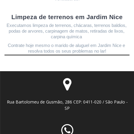
Limpeza de terrenos 
em Jardim Nice
Executamos limpeza de terrenos, chácaras, terrenos baldios, 
podas de arvores, carpinagem de matos, retiradas de lixos, 
carpina química 
Contrate hoje mesmo o marido de aluguel em Jardim Nice
 e 
resolva todos os seus problemas no lar!
Rua Bartolomeu de Gusmão, 286 CEP: 0411-020 / São Paulo -
SP