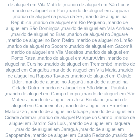
de aluguel em Vila Matilde ,marido de aluguel em São Lucas 
,marido de aluguel em Pari ,marido de aluguel em Jaguara 
,marido de aluguel na praça da Sé ,marido de aluguel na 
República ,marido de aluguel em Rio Pequeno ,marido de 
aluguel em São Domingos ,marido de aluguel em Vila Andrade 
,marido de aluguel no Brás ,marido de aluguel no Jaguaré 
,marido de aluguel no Bom Retiro ,marido de aluguel no Limão 
,marido de aluguel no Socorro ,marido de aluguel em Sacomã 
,marido de aluguel em Vila Medeiros ,marido de aluguel em 
Ponte Rasa ,marido de aluguel em Artur Alvim ,marido de 
aluguel na Cursino ,marido de aluguel em Tremembé ,marido de 
aluguel em Cangaíba ,marido de aluguel em Vila Maria ,marido 
de aluguel na Raposo Tavares ,marido de aluguel em Cidade 
Líder ,marido de aluguel no Jaçanã ,marido de aluguel na 
Cidade Dutra ,marido de aluguel em São Miguel Paulista 
,marido de aluguel em Campo Limpo ,marido de aluguel em São 
Mateus ,marido de aluguel em José Bonifácio ,marido de 
aluguel em Cachoeirinha ,marido de aluguel em Ermelino 
Matarazzo ,marido de aluguel no tatuape ,marido de aluguel em 
Cidade Ademar ,marido de aluguel Parque do Carmo ,marido de 
aluguel em Jardim São Luís ,marido de aluguel em Itaquera 
,marido de aluguel em Jaraguá ,marido de aluguel em 
Sapopemba ,marido de aluguel em Capão Redondo ,marido de 