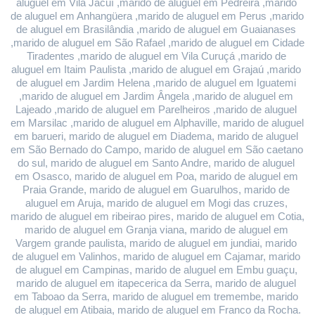
aluguel em Vila Jacuí ,marido de aluguel em Pedreira ,marido 
de aluguel em Anhangüera ,marido de aluguel em Perus ,marido 
de aluguel em Brasilândia ,marido de aluguel em Guaianases 
,marido de aluguel em São Rafael ,marido de aluguel em Cidade 
Tiradentes ,marido de aluguel em Vila Curuçá ,marido de 
aluguel em Itaim Paulista ,marido de aluguel em Grajaú ,marido 
de aluguel em Jardim Helena ,marido de aluguel em Iguatemi 
,marido de aluguel em Jardim Ângela ,marido de aluguel em 
Lajeado ,marido de aluguel em Parelheiros ,marido de aluguel 
em Marsilac ,marido de aluguel em Alphaville, marido de aluguel 
em barueri, marido de aluguel em Diadema, marido de aluguel 
em São Bernado do Campo, marido de aluguel em São caetano 
do sul, marido de aluguel em Santo Andre, marido de aluguel 
em Osasco, marido de aluguel em Poa, marido de aluguel em 
Praia Grande, marido de aluguel em Guarulhos, marido de 
aluguel em Aruja, marido de aluguel em Mogi das cruzes, 
marido de aluguel em ribeirao pires, marido de aluguel em Cotia, 
marido de aluguel em Granja viana, marido de aluguel em 
Vargem grande paulista, marido de aluguel em jundiai, marido 
de aluguel em Valinhos, marido de aluguel em Cajamar, marido 
de aluguel em Campinas, marido de aluguel em Embu guaçu, 
marido de aluguel em itapecerica da Serra, marido de aluguel 
em Taboao da Serra, marido de aluguel em tremembe, marido 
de aluguel em Atibaia, marido de aluguel em Franco da Rocha.