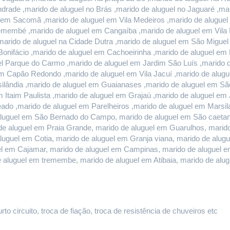
rade ,marido de aluguel no Brás ,marido de aluguel no Jaguaré ,mari
l em Sacomã ,marido de aluguel em Vila Medeiros ,marido de aluguel 
remembé ,marido de aluguel em Cangaíba ,marido de aluguel em Vila 
marido de aluguel na Cidade Dutra ,marido de aluguel em São Miguel
onifácio ,marido de aluguel em Cachoeirinha ,marido de aluguel em E
l Parque do Carmo ,marido de aluguel em Jardim São Luís ,marido de
 Capão Redondo ,marido de aluguel em Vila Jacuí ,marido de alugu
ilândia ,marido de aluguel em Guaianases ,marido de aluguel em São
m Itaim Paulista ,marido de aluguel em Grajaú ,marido de aluguel em
do ,marido de aluguel em Parelheiros ,marido de aluguel em Marsilac
luguel em São Bernado do Campo, marido de aluguel em São caetano 
e aluguel em Praia Grande, marido de aluguel em Guarulhos, marido 
aluguel em Cotia, marido de aluguel em Granja viana, marido de alug
guel em Cajamar, marido de aluguel em Campinas, marido de aluguel e
e aluguel em tremembe, marido de aluguel em Atibaia, marido de al
o circuito, troca de fiação, troca de resistência de chuveiros etc