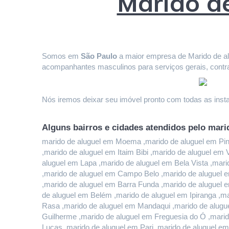
Marido d
Somos em 
São Paulo
 a maior empresa de Marido de alu
acompanhantes masculinos para serviços gerais, contr
Nós iremos deixar seu imóvel pronto com todas as instal
Alguns bairros e cidades atendidos pelo mari
marido de aluguel em Moema ,marido de aluguel em Pinhe
,marido de aluguel em Itaim Bibi ,marido de aluguel em
aluguel em Lapa ,marido de aluguel em Bela Vista ,mari
,marido de aluguel em Campo Belo ,marido de aluguel e
,marido de aluguel em Barra Funda ,marido de aluguel 
de aluguel em Belém ,marido de aluguel em Ipiranga ,ma
Rasa ,marido de aluguel em Mandaqui ,marido de alugue
Guilherme ,marido de aluguel em Freguesia do Ó ,marido
Lucas ,marido de aluguel em Pari ,marido de aluguel em