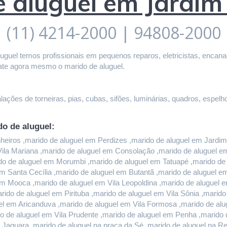
e aluguel em Jardi
(11) 4214-2000 | 94808-2000
guel temos profissionais em pequenos reparos, eletricistas, encanado
ate agora mesmo o marido de aluguel.
ações de torneiras, pias, cubas, sifões, luminárias, quadros, espelho
do de aluguel:
iros ,marido de aluguel em Perdizes ,marido de aluguel em Jardim P
 Vila Mariana ,marido de aluguel em Consolação ,marido de aluguel 
do de aluguel em Morumbi ,marido de aluguel em Tatuapé ,marido de a
m Santa Cecília ,marido de aluguel em Butantã ,marido de aluguel 
em Mooca ,marido de aluguel em Vila Leopoldina ,marido de aluguel 
rido de aluguel em Pirituba ,marido de aluguel em Vila Sônia ,marid
l em Aricanduva ,marido de aluguel em Vila Formosa ,marido de alug
 de aluguel em Vila Prudente ,marido de aluguel em Penha ,marido d
 Jaguara ,marido de aluguel na praça da Sé ,marido de aluguel na Re