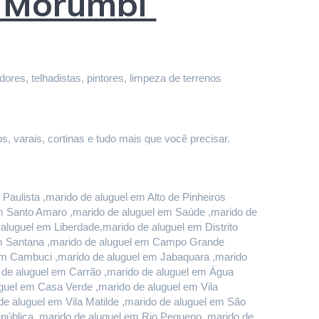
m Morumbi
res, telhadistas, pintores, limpeza de terrenos 
s, varais, cortinas e tudo mais que você precisar.
aulista ,marido de aluguel em Alto de Pinheiros 
em Santo Amaro ,marido de aluguel em Saúde ,marido de 
luguel em Liberdade,marido de aluguel em Distrito 
em Santana ,marido de aluguel em Campo Grande 
em Cambuci ,marido de aluguel em Jabaquara ,marido 
o de aluguel em Carrão ,marido de aluguel em Água 
uel em Casa Verde ,marido de aluguel em Vila 
e aluguel em Vila Matilde ,marido de aluguel em São 
pública ,marido de aluguel em Rio Pequeno ,marido de 