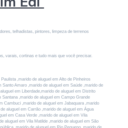
dim Edi
res, telhadistas, pintores, limpeza de terrenos 
s, varais, cortinas e tudo mais que você precisar.
aulista ,marido de aluguel em Alto de Pinheiros 
em Santo Amaro ,marido de aluguel em Saúde ,marido de 
luguel em Liberdade,marido de aluguel em Distrito 
em Santana ,marido de aluguel em Campo Grande 
em Cambuci ,marido de aluguel em Jabaquara ,marido 
o de aluguel em Carrão ,marido de aluguel em Água 
uel em Casa Verde ,marido de aluguel em Vila 
e aluguel em Vila Matilde ,marido de aluguel em São 
pública ,marido de aluguel em Rio Pequeno ,marido de 