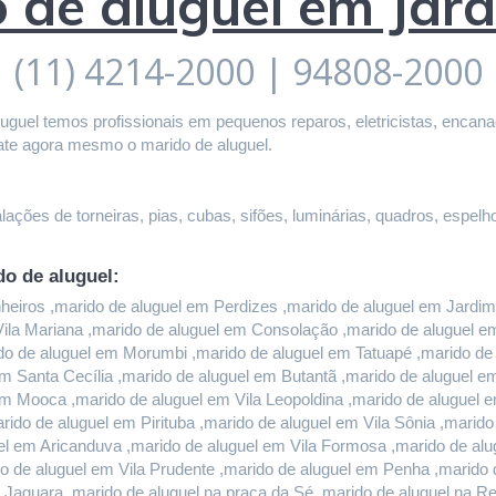
 de aluguel em Jar
(11) 4214-2000 | 94808-2000
guel temos profissionais em pequenos reparos, eletricistas, encanado
ate agora mesmo o marido de aluguel.
ações de torneiras, pias, cubas, sifões, luminárias, quadros, espelho
do de aluguel:
iros ,marido de aluguel em Perdizes ,marido de aluguel em Jardim P
 Vila Mariana ,marido de aluguel em Consolação ,marido de aluguel 
do de aluguel em Morumbi ,marido de aluguel em Tatuapé ,marido de a
m Santa Cecília ,marido de aluguel em Butantã ,marido de aluguel 
em Mooca ,marido de aluguel em Vila Leopoldina ,marido de aluguel 
rido de aluguel em Pirituba ,marido de aluguel em Vila Sônia ,marid
l em Aricanduva ,marido de aluguel em Vila Formosa ,marido de alug
 de aluguel em Vila Prudente ,marido de aluguel em Penha ,marido d
 Jaguara ,marido de aluguel na praça da Sé ,marido de aluguel na Re