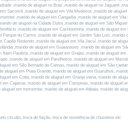
rade ,marido de aluguel no Brás ,marido de aluguel no Jaguaré ,mari
l em Sacomã ,marido de aluguel em Vila Medeiros ,marido de aluguel 
remembé ,marido de aluguel em Cangaíba ,marido de aluguel em Vila 
marido de aluguel na Cidade Dutra ,marido de aluguel em São Miguel
onifácio ,marido de aluguel em Cachoeirinha ,marido de aluguel em E
l Parque do Carmo ,marido de aluguel em Jardim São Luís ,marido de
 Capão Redondo ,marido de aluguel em Vila Jacuí ,marido de alugu
ilândia ,marido de aluguel em Guaianases ,marido de aluguel em São
m Itaim Paulista ,marido de aluguel em Grajaú ,marido de aluguel em
do ,marido de aluguel em Parelheiros ,marido de aluguel em Marsilac
luguel em São Bernado do Campo, marido de aluguel em São caetano 
e aluguel em Praia Grande, marido de aluguel em Guarulhos, marido 
aluguel em Cotia, marido de aluguel em Granja viana, marido de alug
guel em Cajamar, marido de aluguel em Campinas, marido de aluguel e
e aluguel em tremembe, marido de aluguel em Atibaia, marido de al
o circuito, troca de fiação, troca de resistência de chuveiros etc