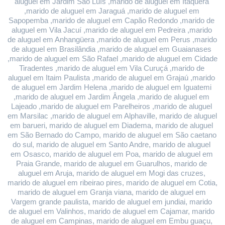
aluguel em Jardim São Luís ,marido de aluguel em Itaquera 
,marido de aluguel em Jaraguá ,marido de aluguel em 
Sapopemba ,marido de aluguel em Capão Redondo ,marido de 
aluguel em Vila Jacuí ,marido de aluguel em Pedreira ,marido 
de aluguel em Anhangüera ,marido de aluguel em Perus ,marido 
de aluguel em Brasilândia ,marido de aluguel em Guaianases 
,marido de aluguel em São Rafael ,marido de aluguel em Cidade 
Tiradentes ,marido de aluguel em Vila Curuçá ,marido de 
aluguel em Itaim Paulista ,marido de aluguel em Grajaú ,marido 
de aluguel em Jardim Helena ,marido de aluguel em Iguatemi 
,marido de aluguel em Jardim Ângela ,marido de aluguel em 
Lajeado ,marido de aluguel em Parelheiros ,marido de aluguel 
em Marsilac ,marido de aluguel em Alphaville, marido de aluguel 
em barueri, marido de aluguel em Diadema, marido de aluguel 
em São Bernado do Campo, marido de aluguel em São caetano 
do sul, marido de aluguel em Santo Andre, marido de aluguel 
em Osasco, marido de aluguel em Poa, marido de aluguel em 
Praia Grande, marido de aluguel em Guarulhos, marido de 
aluguel em Aruja, marido de aluguel em Mogi das cruzes, 
marido de aluguel em ribeirao pires, marido de aluguel em Cotia, 
marido de aluguel em Granja viana, marido de aluguel em 
Vargem grande paulista, marido de aluguel em jundiai, marido 
de aluguel em Valinhos, marido de aluguel em Cajamar, marido 
de aluguel em Campinas, marido de aluguel em Embu guaçu, 