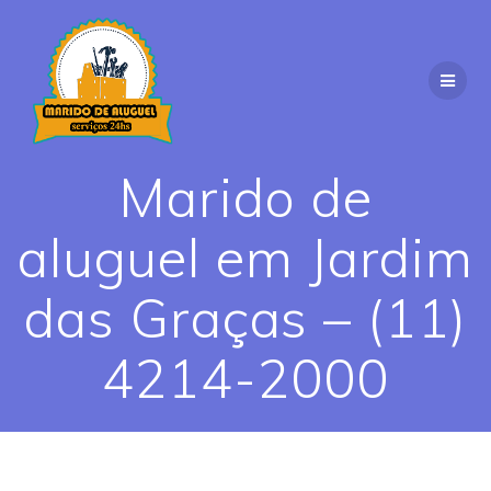
Skip
to
content
Marido de
aluguel em Jardim
das Graças – (11)
4214-2000