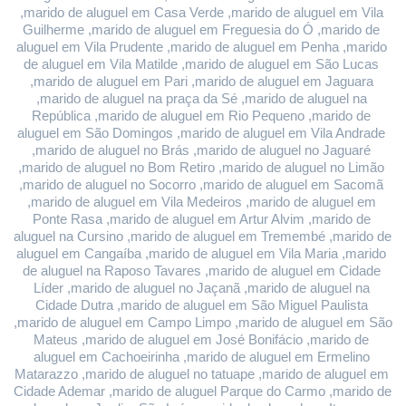
,marido de aluguel em Casa Verde ,marido de aluguel em Vila 
Guilherme ,marido de aluguel em Freguesia do Ó ,marido de 
aluguel em Vila Prudente ,marido de aluguel em Penha ,marido 
de aluguel em Vila Matilde ,marido de aluguel em São Lucas 
,marido de aluguel em Pari ,marido de aluguel em Jaguara 
,marido de aluguel na praça da Sé ,marido de aluguel na 
República ,marido de aluguel em Rio Pequeno ,marido de 
aluguel em São Domingos ,marido de aluguel em Vila Andrade 
,marido de aluguel no Brás ,marido de aluguel no Jaguaré 
,marido de aluguel no Bom Retiro ,marido de aluguel no Limão 
,marido de aluguel no Socorro ,marido de aluguel em Sacomã 
,marido de aluguel em Vila Medeiros ,marido de aluguel em 
Ponte Rasa ,marido de aluguel em Artur Alvim ,marido de 
aluguel na Cursino ,marido de aluguel em Tremembé ,marido de 
aluguel em Cangaíba ,marido de aluguel em Vila Maria ,marido 
de aluguel na Raposo Tavares ,marido de aluguel em Cidade 
Líder ,marido de aluguel no Jaçanã ,marido de aluguel na 
Cidade Dutra ,marido de aluguel em São Miguel Paulista 
,marido de aluguel em Campo Limpo ,marido de aluguel em São 
Mateus ,marido de aluguel em José Bonifácio ,marido de 
aluguel em Cachoeirinha ,marido de aluguel em Ermelino 
Matarazzo ,marido de aluguel no tatuape ,marido de aluguel em 
Cidade Ademar ,marido de aluguel Parque do Carmo ,marido de 