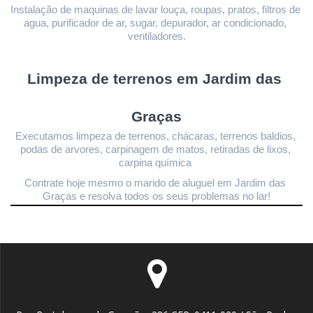
Instalação de maquinas de lavar louça, roupas, pratos, filtros de 
agua, purificador de ar, sugar, depurador, ar condicionado, 
ventiladores.
Limpeza de terrenos 
em Jardim das 
Graças
Executamos limpeza de terrenos, chácaras, terrenos baldios, 
podas de arvores, carpinagem de matos, retiradas de lixos, 
carpina química 
Contrate hoje mesmo o marido de aluguel em Jardim das 
Graças
 e resolva todos os seus problemas no lar!