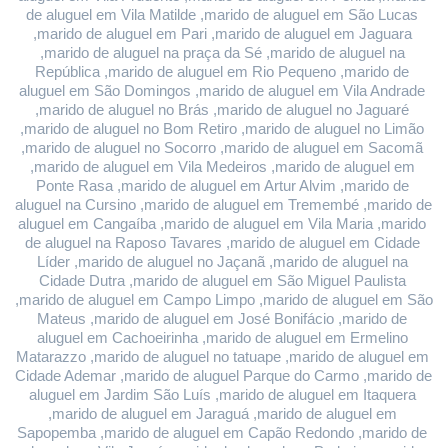
de aluguel em Vila Matilde ,marido de aluguel em São Lucas 
,marido de aluguel em Pari ,marido de aluguel em Jaguara 
,marido de aluguel na praça da Sé ,marido de aluguel na 
República ,marido de aluguel em Rio Pequeno ,marido de 
aluguel em São Domingos ,marido de aluguel em Vila Andrade 
,marido de aluguel no Brás ,marido de aluguel no Jaguaré 
,marido de aluguel no Bom Retiro ,marido de aluguel no Limão 
,marido de aluguel no Socorro ,marido de aluguel em Sacomã 
,marido de aluguel em Vila Medeiros ,marido de aluguel em 
Ponte Rasa ,marido de aluguel em Artur Alvim ,marido de 
aluguel na Cursino ,marido de aluguel em Tremembé ,marido de 
aluguel em Cangaíba ,marido de aluguel em Vila Maria ,marido 
de aluguel na Raposo Tavares ,marido de aluguel em Cidade 
Líder ,marido de aluguel no Jaçanã ,marido de aluguel na 
Cidade Dutra ,marido de aluguel em São Miguel Paulista 
,marido de aluguel em Campo Limpo ,marido de aluguel em São 
Mateus ,marido de aluguel em José Bonifácio ,marido de 
aluguel em Cachoeirinha ,marido de aluguel em Ermelino 
Matarazzo ,marido de aluguel no tatuape ,marido de aluguel em 
Cidade Ademar ,marido de aluguel Parque do Carmo ,marido de 
aluguel em Jardim São Luís ,marido de aluguel em Itaquera 
,marido de aluguel em Jaraguá ,marido de aluguel em 
Sapopemba ,marido de aluguel em Capão Redondo ,marido de 