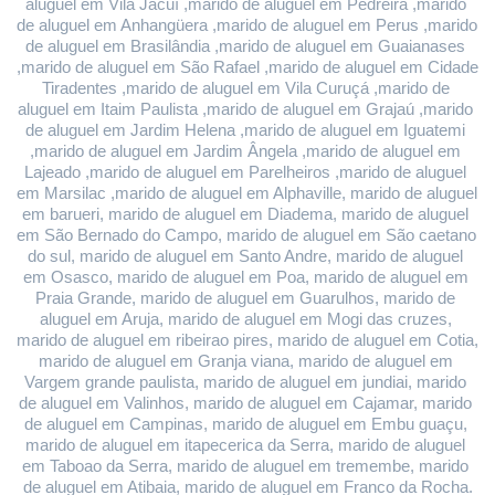
aluguel em Vila Jacuí ,marido de aluguel em Pedreira ,marido 
de aluguel em Anhangüera ,marido de aluguel em Perus ,marido 
de aluguel em Brasilândia ,marido de aluguel em Guaianases 
,marido de aluguel em São Rafael ,marido de aluguel em Cidade 
Tiradentes ,marido de aluguel em Vila Curuçá ,marido de 
aluguel em Itaim Paulista ,marido de aluguel em Grajaú ,marido 
de aluguel em Jardim Helena ,marido de aluguel em Iguatemi 
,marido de aluguel em Jardim Ângela ,marido de aluguel em 
Lajeado ,marido de aluguel em Parelheiros ,marido de aluguel 
em Marsilac ,marido de aluguel em Alphaville, marido de aluguel 
em barueri, marido de aluguel em Diadema, marido de aluguel 
em São Bernado do Campo, marido de aluguel em São caetano 
do sul, marido de aluguel em Santo Andre, marido de aluguel 
em Osasco, marido de aluguel em Poa, marido de aluguel em 
Praia Grande, marido de aluguel em Guarulhos, marido de 
aluguel em Aruja, marido de aluguel em Mogi das cruzes, 
marido de aluguel em ribeirao pires, marido de aluguel em Cotia, 
marido de aluguel em Granja viana, marido de aluguel em 
Vargem grande paulista, marido de aluguel em jundiai, marido 
de aluguel em Valinhos, marido de aluguel em Cajamar, marido 
de aluguel em Campinas, marido de aluguel em Embu guaçu, 
marido de aluguel em itapecerica da Serra, marido de aluguel 
em Taboao da Serra, marido de aluguel em tremembe, marido 
de aluguel em Atibaia, marido de aluguel em Franco da Rocha.