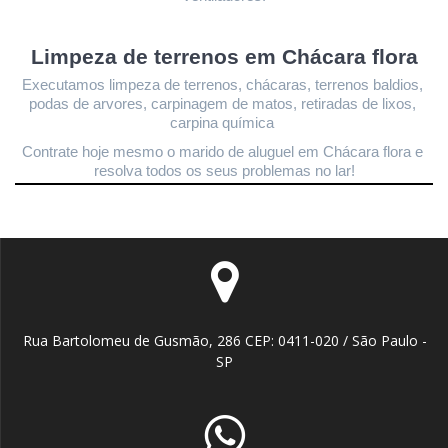
Limpeza de terrenos 
em Chácara flora
Executamos limpeza de terrenos, chácaras, terrenos baldios, 
podas de arvores, carpinagem de matos, retiradas de lixos, 
carpina química 
Contrate hoje mesmo o marido de aluguel em Chácara flora
 e 
resolva todos os seus problemas no lar!
Rua Bartolomeu de Gusmão, 286 CEP: 0411-020 / São Paulo -
SP