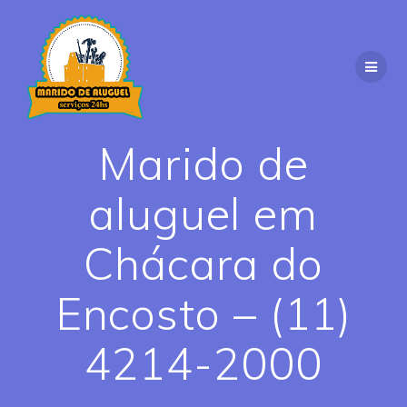
Skip
to
content
Marido de
aluguel em
Chácara do
Encosto – (11)
4214-2000