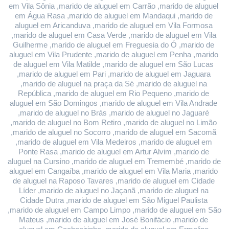
em Vila Sônia ,marido de aluguel em Carrão ,marido de aluguel 
em Água Rasa ,marido de aluguel em Mandaqui ,marido de 
aluguel em Aricanduva ,marido de aluguel em Vila Formosa 
,marido de aluguel em Casa Verde ,marido de aluguel em Vila 
Guilherme ,marido de aluguel em Freguesia do Ó ,marido de 
aluguel em Vila Prudente ,marido de aluguel em Penha ,marido 
de aluguel em Vila Matilde ,marido de aluguel em São Lucas 
,marido de aluguel em Pari ,marido de aluguel em Jaguara 
,marido de aluguel na praça da Sé ,marido de aluguel na 
República ,marido de aluguel em Rio Pequeno ,marido de 
aluguel em São Domingos ,marido de aluguel em Vila Andrade 
,marido de aluguel no Brás ,marido de aluguel no Jaguaré 
,marido de aluguel no Bom Retiro ,marido de aluguel no Limão 
,marido de aluguel no Socorro ,marido de aluguel em Sacomã 
,marido de aluguel em Vila Medeiros ,marido de aluguel em 
Ponte Rasa ,marido de aluguel em Artur Alvim ,marido de 
aluguel na Cursino ,marido de aluguel em Tremembé ,marido de 
aluguel em Cangaíba ,marido de aluguel em Vila Maria ,marido 
de aluguel na Raposo Tavares ,marido de aluguel em Cidade 
Líder ,marido de aluguel no Jaçanã ,marido de aluguel na 
Cidade Dutra ,marido de aluguel em São Miguel Paulista 
,marido de aluguel em Campo Limpo ,marido de aluguel em São 
Mateus ,marido de aluguel em José Bonifácio ,marido de 