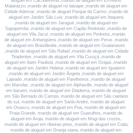
aluguel em Cachoeirinha ,marido de aluguel em Ermelino 
Matarazzo ,marido de aluguel no tatuape ,marido de aluguel em 
Cidade Ademar ,marido de aluguel Parque do Carmo ,marido de 
aluguel em Jardim São Luís ,marido de aluguel em Itaquera 
,marido de aluguel em Jaraguá ,marido de aluguel em 
Sapopemba ,marido de aluguel em Capão Redondo ,marido de 
aluguel em Vila Jacuí ,marido de aluguel em Pedreira ,marido 
de aluguel em Anhangüera ,marido de aluguel em Perus ,marido 
de aluguel em Brasilândia ,marido de aluguel em Guaianases 
,marido de aluguel em São Rafael ,marido de aluguel em Cidade 
Tiradentes ,marido de aluguel em Vila Curuçá ,marido de 
aluguel em Itaim Paulista ,marido de aluguel em Grajaú ,marido 
de aluguel em Jardim Helena ,marido de aluguel em Iguatemi 
,marido de aluguel em Jardim Ângela ,marido de aluguel em 
Lajeado ,marido de aluguel em Parelheiros ,marido de aluguel 
em Marsilac ,marido de aluguel em Alphaville, marido de aluguel 
em barueri, marido de aluguel em Diadema, marido de aluguel 
em São Bernado do Campo, marido de aluguel em São caetano 
do sul, marido de aluguel em Santo Andre, marido de aluguel 
em Osasco, marido de aluguel em Poa, marido de aluguel em 
Praia Grande, marido de aluguel em Guarulhos, marido de 
aluguel em Aruja, marido de aluguel em Mogi das cruzes, 
marido de aluguel em ribeirao pires, marido de aluguel em Cotia, 
marido de aluguel em Granja viana, marido de aluguel em 