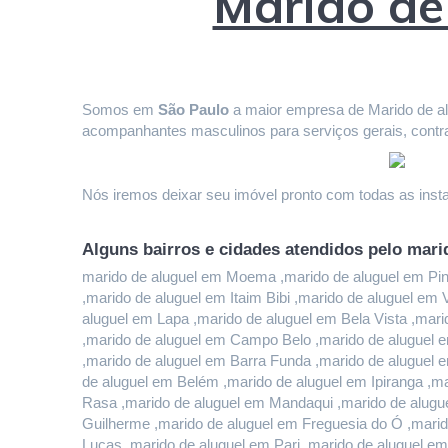
Marido de
Somos em 
São Paulo
 a maior empresa de Marido de alu
acompanhantes masculinos para serviços gerais, contr
Nós iremos deixar seu imóvel pronto com todas as instal
Alguns bairros e cidades atendidos pelo mari
marido de aluguel em Moema ,marido de aluguel em Pinhe
,marido de aluguel em Itaim Bibi ,marido de aluguel em
aluguel em Lapa ,marido de aluguel em Bela Vista ,mari
,marido de aluguel em Campo Belo ,marido de aluguel e
,marido de aluguel em Barra Funda ,marido de aluguel 
de aluguel em Belém ,marido de aluguel em Ipiranga ,ma
Rasa ,marido de aluguel em Mandaqui ,marido de alugue
Guilherme ,marido de aluguel em Freguesia do Ó ,marido
Lucas ,marido de aluguel em Pari ,marido de aluguel em