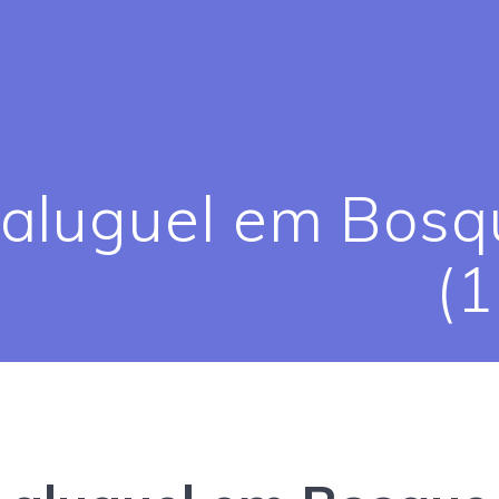
 aluguel em Bosq
(