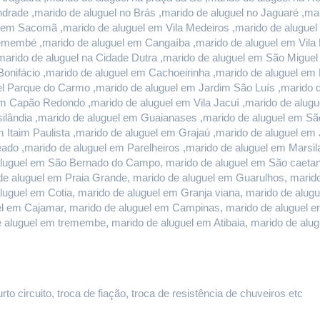
rade ,marido de aluguel no Brás ,marido de aluguel no Jaguaré ,mari
l em Sacomã ,marido de aluguel em Vila Medeiros ,marido de aluguel 
remembé ,marido de aluguel em Cangaíba ,marido de aluguel em Vila 
marido de aluguel na Cidade Dutra ,marido de aluguel em São Miguel
onifácio ,marido de aluguel em Cachoeirinha ,marido de aluguel em E
l Parque do Carmo ,marido de aluguel em Jardim São Luís ,marido de
 Capão Redondo ,marido de aluguel em Vila Jacuí ,marido de alugu
ilândia ,marido de aluguel em Guaianases ,marido de aluguel em São
m Itaim Paulista ,marido de aluguel em Grajaú ,marido de aluguel em
do ,marido de aluguel em Parelheiros ,marido de aluguel em Marsilac
luguel em São Bernado do Campo, marido de aluguel em São caetano 
e aluguel em Praia Grande, marido de aluguel em Guarulhos, marido 
aluguel em Cotia, marido de aluguel em Granja viana, marido de alug
guel em Cajamar, marido de aluguel em Campinas, marido de aluguel e
e aluguel em tremembe, marido de aluguel em Atibaia, marido de al
o circuito, troca de fiação, troca de resistência de chuveiros etc