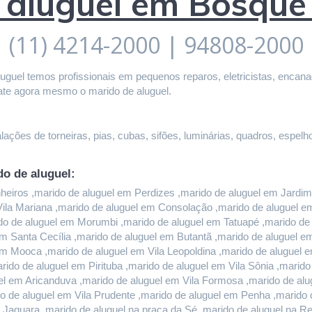
 aluguel em Bosqu
(11) 4214-2000 | 94808-2000
guel temos profissionais em pequenos reparos, eletricistas, encanado
ate agora mesmo o marido de aluguel.
ações de torneiras, pias, cubas, sifões, luminárias, quadros, espelho
do de aluguel:
iros ,marido de aluguel em Perdizes ,marido de aluguel em Jardim P
 Vila Mariana ,marido de aluguel em Consolação ,marido de aluguel 
do de aluguel em Morumbi ,marido de aluguel em Tatuapé ,marido de a
m Santa Cecília ,marido de aluguel em Butantã ,marido de aluguel 
em Mooca ,marido de aluguel em Vila Leopoldina ,marido de aluguel 
rido de aluguel em Pirituba ,marido de aluguel em Vila Sônia ,marid
l em Aricanduva ,marido de aluguel em Vila Formosa ,marido de alug
 de aluguel em Vila Prudente ,marido de aluguel em Penha ,marido d
 Jaguara ,marido de aluguel na praça da Sé ,marido de aluguel na Re