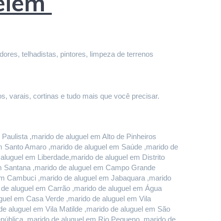
Belém
res, telhadistas, pintores, limpeza de terrenos 
s, varais, cortinas e tudo mais que você precisar.
aulista ,marido de aluguel em Alto de Pinheiros 
em Santo Amaro ,marido de aluguel em Saúde ,marido de 
luguel em Liberdade,marido de aluguel em Distrito 
em Santana ,marido de aluguel em Campo Grande 
em Cambuci ,marido de aluguel em Jabaquara ,marido 
o de aluguel em Carrão ,marido de aluguel em Água 
uel em Casa Verde ,marido de aluguel em Vila 
e aluguel em Vila Matilde ,marido de aluguel em São 
pública ,marido de aluguel em Rio Pequeno ,marido de 