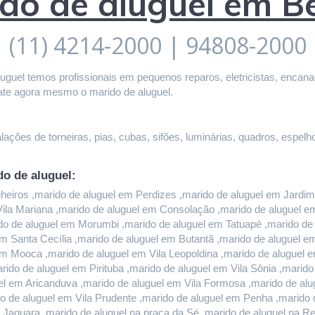
do de aluguel em 
(11) 4214-2000 | 94808-2000
guel temos profissionais em pequenos reparos, eletricistas, encanado
ate agora mesmo o marido de aluguel.
ações de torneiras, pias, cubas, sifões, luminárias, quadros, espelho
do de aluguel:
iros ,marido de aluguel em Perdizes ,marido de aluguel em Jardim P
 Vila Mariana ,marido de aluguel em Consolação ,marido de aluguel 
do de aluguel em Morumbi ,marido de aluguel em Tatuapé ,marido de a
m Santa Cecília ,marido de aluguel em Butantã ,marido de aluguel 
em Mooca ,marido de aluguel em Vila Leopoldina ,marido de aluguel 
rido de aluguel em Pirituba ,marido de aluguel em Vila Sônia ,marid
l em Aricanduva ,marido de aluguel em Vila Formosa ,marido de alug
 de aluguel em Vila Prudente ,marido de aluguel em Penha ,marido d
 Jaguara ,marido de aluguel na praça da Sé ,marido de aluguel na Re