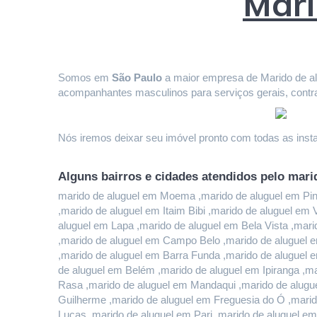
Mari
Somos em 
São Paulo
 a maior empresa de Marido de alu
acompanhantes masculinos para serviços gerais, contr
Nós iremos deixar seu imóvel pronto com todas as instal
Alguns bairros e cidades atendidos pelo mari
marido de aluguel em Moema ,marido de aluguel em Pinhe
,marido de aluguel em Itaim Bibi ,marido de aluguel em
aluguel em Lapa ,marido de aluguel em Bela Vista ,mari
,marido de aluguel em Campo Belo ,marido de aluguel e
,marido de aluguel em Barra Funda ,marido de aluguel 
de aluguel em Belém ,marido de aluguel em Ipiranga ,ma
Rasa ,marido de aluguel em Mandaqui ,marido de alugue
Guilherme ,marido de aluguel em Freguesia do Ó ,marido
Lucas ,marido de aluguel em Pari ,marido de aluguel em