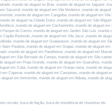
rade ,marido de aluguel no Brás ,marido de aluguel no Jaguaré ,mari
l em Sacomã ,marido de aluguel em Vila Medeiros ,marido de aluguel 
remembé ,marido de aluguel em Cangaíba ,marido de aluguel em Vila 
marido de aluguel na Cidade Dutra ,marido de aluguel em São Miguel
onifácio ,marido de aluguel em Cachoeirinha ,marido de aluguel em E
l Parque do Carmo ,marido de aluguel em Jardim São Luís ,marido de
 Capão Redondo ,marido de aluguel em Vila Jacuí ,marido de alugu
ilândia ,marido de aluguel em Guaianases ,marido de aluguel em São
m Itaim Paulista ,marido de aluguel em Grajaú ,marido de aluguel em
do ,marido de aluguel em Parelheiros ,marido de aluguel em Marsilac
luguel em São Bernado do Campo, marido de aluguel em São caetano 
e aluguel em Praia Grande, marido de aluguel em Guarulhos, marido 
aluguel em Cotia, marido de aluguel em Granja viana, marido de alug
guel em Cajamar, marido de aluguel em Campinas, marido de aluguel e
e aluguel em tremembe, marido de aluguel em Atibaia, marido de al
o circuito, troca de fiação, troca de resistência de chuveiros etc