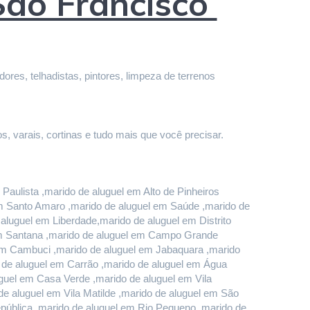
São Francisco
res, telhadistas, pintores, limpeza de terrenos 
s, varais, cortinas e tudo mais que você precisar.
aulista ,marido de aluguel em Alto de Pinheiros 
em Santo Amaro ,marido de aluguel em Saúde ,marido de 
luguel em Liberdade,marido de aluguel em Distrito 
em Santana ,marido de aluguel em Campo Grande 
em Cambuci ,marido de aluguel em Jabaquara ,marido 
o de aluguel em Carrão ,marido de aluguel em Água 
uel em Casa Verde ,marido de aluguel em Vila 
e aluguel em Vila Matilde ,marido de aluguel em São 
pública ,marido de aluguel em Rio Pequeno ,marido de 