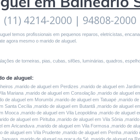
uguel em Balneário 
(11) 4214-2000 | 94808-2000
guel temos profissionais em pequenos reparos, eletricistas, encanado
ate agora mesmo o marido de aluguel.
ações de torneiras, pias, cubas, sifões, luminárias, quadros, espelho
do de aluguel:
iros ,marido de aluguel em Perdizes ,marido de aluguel em Jardim P
 Vila Mariana ,marido de aluguel em Consolação ,marido de aluguel 
do de aluguel em Morumbi ,marido de aluguel em Tatuapé ,marido de a
m Santa Cecília ,marido de aluguel em Butantã ,marido de aluguel 
em Mooca ,marido de aluguel em Vila Leopoldina ,marido de aluguel 
rido de aluguel em Pirituba ,marido de aluguel em Vila Sônia ,marid
l em Aricanduva ,marido de aluguel em Vila Formosa ,marido de alug
 de aluguel em Vila Prudente ,marido de aluguel em Penha ,marido d
 Jaguara ,marido de aluguel na praça da Sé ,marido de aluguel na Re