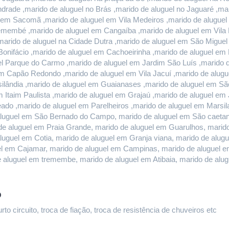
rade ,marido de aluguel no Brás ,marido de aluguel no Jaguaré ,mari
l em Sacomã ,marido de aluguel em Vila Medeiros ,marido de aluguel 
remembé ,marido de aluguel em Cangaíba ,marido de aluguel em Vila 
marido de aluguel na Cidade Dutra ,marido de aluguel em São Miguel
onifácio ,marido de aluguel em Cachoeirinha ,marido de aluguel em E
l Parque do Carmo ,marido de aluguel em Jardim São Luís ,marido de
 Capão Redondo ,marido de aluguel em Vila Jacuí ,marido de alugu
ilândia ,marido de aluguel em Guaianases ,marido de aluguel em São
m Itaim Paulista ,marido de aluguel em Grajaú ,marido de aluguel em
do ,marido de aluguel em Parelheiros ,marido de aluguel em Marsilac
luguel em São Bernado do Campo, marido de aluguel em São caetano 
e aluguel em Praia Grande, marido de aluguel em Guarulhos, marido 
aluguel em Cotia, marido de aluguel em Granja viana, marido de alug
guel em Cajamar, marido de aluguel em Campinas, marido de aluguel e
e aluguel em tremembe, marido de aluguel em Atibaia, marido de al
o
o circuito, troca de fiação, troca de resistência de chuveiros etc