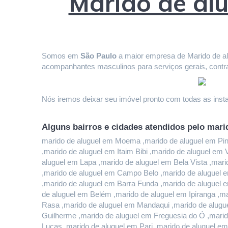
Marido de al
Somos em 
São Paulo
 a maior empresa de Marido de alu
acompanhantes masculinos para serviços gerais, contr
Nós iremos deixar seu imóvel pronto com todas as instal
Alguns bairros e cidades atendidos pelo mari
marido de aluguel em Moema ,marido de aluguel em Pinhe
,marido de aluguel em Itaim Bibi ,marido de aluguel em
aluguel em Lapa ,marido de aluguel em Bela Vista ,mari
,marido de aluguel em Campo Belo ,marido de aluguel e
,marido de aluguel em Barra Funda ,marido de aluguel 
de aluguel em Belém ,marido de aluguel em Ipiranga ,ma
Rasa ,marido de aluguel em Mandaqui ,marido de alugue
Guilherme ,marido de aluguel em Freguesia do Ó ,marido
Lucas ,marido de aluguel em Pari ,marido de aluguel em