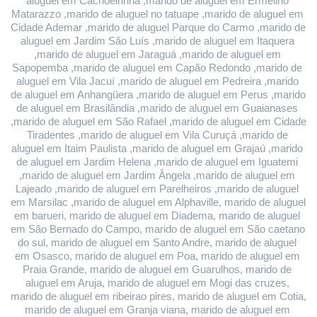
aluguel em Cachoeirinha ,marido de aluguel em Ermelino 
Matarazzo ,marido de aluguel no tatuape ,marido de aluguel em 
Cidade Ademar ,marido de aluguel Parque do Carmo ,marido de 
aluguel em Jardim São Luís ,marido de aluguel em Itaquera 
,marido de aluguel em Jaraguá ,marido de aluguel em 
Sapopemba ,marido de aluguel em Capão Redondo ,marido de 
aluguel em Vila Jacuí ,marido de aluguel em Pedreira ,marido 
de aluguel em Anhangüera ,marido de aluguel em Perus ,marido 
de aluguel em Brasilândia ,marido de aluguel em Guaianases 
,marido de aluguel em São Rafael ,marido de aluguel em Cidade 
Tiradentes ,marido de aluguel em Vila Curuçá ,marido de 
aluguel em Itaim Paulista ,marido de aluguel em Grajaú ,marido 
de aluguel em Jardim Helena ,marido de aluguel em Iguatemi 
,marido de aluguel em Jardim Ângela ,marido de aluguel em 
Lajeado ,marido de aluguel em Parelheiros ,marido de aluguel 
em Marsilac ,marido de aluguel em Alphaville, marido de aluguel 
em barueri, marido de aluguel em Diadema, marido de aluguel 
em São Bernado do Campo, marido de aluguel em São caetano 
do sul, marido de aluguel em Santo Andre, marido de aluguel 
em Osasco, marido de aluguel em Poa, marido de aluguel em 
Praia Grande, marido de aluguel em Guarulhos, marido de 
aluguel em Aruja, marido de aluguel em Mogi das cruzes, 
marido de aluguel em ribeirao pires, marido de aluguel em Cotia, 
marido de aluguel em Granja viana, marido de aluguel em 