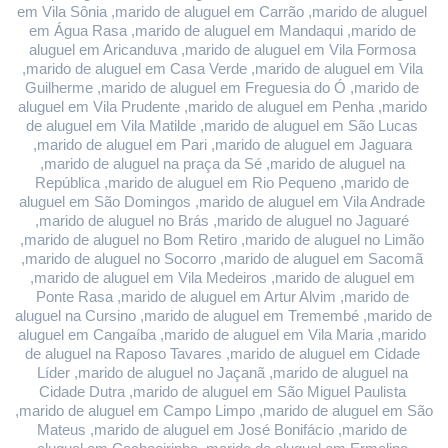
em Vila Sônia ,marido de aluguel em Carrão ,marido de aluguel 
em Água Rasa ,marido de aluguel em Mandaqui ,marido de 
aluguel em Aricanduva ,marido de aluguel em Vila Formosa 
,marido de aluguel em Casa Verde ,marido de aluguel em Vila 
Guilherme ,marido de aluguel em Freguesia do Ó ,marido de 
aluguel em Vila Prudente ,marido de aluguel em Penha ,marido 
de aluguel em Vila Matilde ,marido de aluguel em São Lucas 
,marido de aluguel em Pari ,marido de aluguel em Jaguara 
,marido de aluguel na praça da Sé ,marido de aluguel na 
República ,marido de aluguel em Rio Pequeno ,marido de 
aluguel em São Domingos ,marido de aluguel em Vila Andrade 
,marido de aluguel no Brás ,marido de aluguel no Jaguaré 
,marido de aluguel no Bom Retiro ,marido de aluguel no Limão 
,marido de aluguel no Socorro ,marido de aluguel em Sacomã 
,marido de aluguel em Vila Medeiros ,marido de aluguel em 
Ponte Rasa ,marido de aluguel em Artur Alvim ,marido de 
aluguel na Cursino ,marido de aluguel em Tremembé ,marido de 
aluguel em Cangaíba ,marido de aluguel em Vila Maria ,marido 
de aluguel na Raposo Tavares ,marido de aluguel em Cidade 
Líder ,marido de aluguel no Jaçanã ,marido de aluguel na 
Cidade Dutra ,marido de aluguel em São Miguel Paulista 
,marido de aluguel em Campo Limpo ,marido de aluguel em São 
Mateus ,marido de aluguel em José Bonifácio ,marido de 