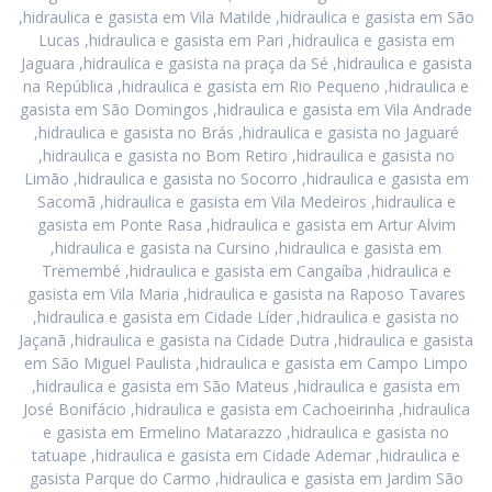
,hidraulica e gasista em Vila Matilde ,hidraulica e gasista em São
Lucas ,hidraulica e gasista em Pari ,hidraulica e gasista em
Jaguara ,hidraulica e gasista na praça da Sé ,hidraulica e gasista
na República ,hidraulica e gasista em Rio Pequeno ,hidraulica e
gasista em São Domingos ,hidraulica e gasista em Vila Andrade
,hidraulica e gasista no Brás ,hidraulica e gasista no Jaguaré
,hidraulica e gasista no Bom Retiro ,hidraulica e gasista no
Limão ,hidraulica e gasista no Socorro ,hidraulica e gasista em
Sacomã ,hidraulica e gasista em Vila Medeiros ,hidraulica e
gasista em Ponte Rasa ,hidraulica e gasista em Artur Alvim
,hidraulica e gasista na Cursino ,hidraulica e gasista em
Tremembé ,hidraulica e gasista em Cangaíba ,hidraulica e
gasista em Vila Maria ,hidraulica e gasista na Raposo Tavares
,hidraulica e gasista em Cidade Líder ,hidraulica e gasista no
Jaçanã ,hidraulica e gasista na Cidade Dutra ,hidraulica e gasista
em São Miguel Paulista ,hidraulica e gasista em Campo Limpo
,hidraulica e gasista em São Mateus ,hidraulica e gasista em
José Bonifácio ,hidraulica e gasista em Cachoeirinha ,hidraulica
e gasista em Ermelino Matarazzo ,hidraulica e gasista no
tatuape ,hidraulica e gasista em Cidade Ademar ,hidraulica e
gasista Parque do Carmo ,hidraulica e gasista em Jardim São