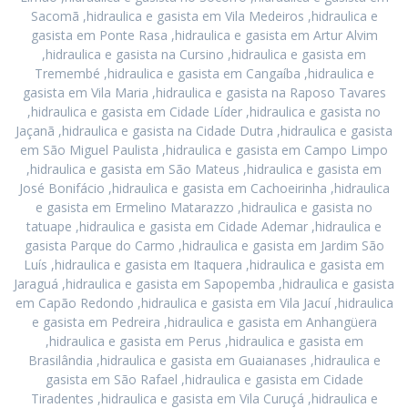
Sacomã ,hidraulica e gasista em Vila Medeiros ,hidraulica e
gasista em Ponte Rasa ,hidraulica e gasista em Artur Alvim
,hidraulica e gasista na Cursino ,hidraulica e gasista em
Tremembé ,hidraulica e gasista em Cangaíba ,hidraulica e
gasista em Vila Maria ,hidraulica e gasista na Raposo Tavares
,hidraulica e gasista em Cidade Líder ,hidraulica e gasista no
Jaçanã ,hidraulica e gasista na Cidade Dutra ,hidraulica e gasista
em São Miguel Paulista ,hidraulica e gasista em Campo Limpo
,hidraulica e gasista em São Mateus ,hidraulica e gasista em
José Bonifácio ,hidraulica e gasista em Cachoeirinha ,hidraulica
e gasista em Ermelino Matarazzo ,hidraulica e gasista no
tatuape ,hidraulica e gasista em Cidade Ademar ,hidraulica e
gasista Parque do Carmo ,hidraulica e gasista em Jardim São
Luís ,hidraulica e gasista em Itaquera ,hidraulica e gasista em
Jaraguá ,hidraulica e gasista em Sapopemba ,hidraulica e gasista
em Capão Redondo ,hidraulica e gasista em Vila Jacuí ,hidraulica
e gasista em Pedreira ,hidraulica e gasista em Anhangüera
,hidraulica e gasista em Perus ,hidraulica e gasista em
Brasilândia ,hidraulica e gasista em Guaianases ,hidraulica e
gasista em São Rafael ,hidraulica e gasista em Cidade
Tiradentes ,hidraulica e gasista em Vila Curuçá ,hidraulica e