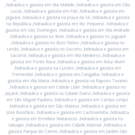
,hidraulica e gasista em Vila Matilde ,hidraulica e gasista em São
Lucas ,hidraulica e gasista em Pari ,hidraulica e gasista em
Jaguara ,hidraulica e gasista na praça da Sé ,hidraulica e gasista
na República ,hidraulica e gasista em Rio Pequeno ,hidraulica e
gasista em São Domingos ,hidraulica e gasista em Vila Andrade
,hidraulica e gasista no Brás ,hidraulica e gasista no Jaguaré
,hidraulica e gasista no Bom Retiro ,hidraulica e gasista no
Limão ,hidraulica e gasista no Socorro ,hidraulica e gasista em
Sacomã ,hidraulica e gasista em Vila Medeiros ,hidraulica e
gasista em Ponte Rasa ,hidraulica e gasista em Artur Alvim
,hidraulica e gasista na Cursino ,hidraulica e gasista em
Tremembé ,hidraulica e gasista em Cangaíba ,hidraulica e
gasista em Vila Maria ,hidraulica e gasista na Raposo Tavares
,hidraulica e gasista em Cidade Líder ,hidraulica e gasista no
Jaçanã ,hidraulica e gasista na Cidade Dutra ,hidraulica e gasista
em São Miguel Paulista ,hidraulica e gasista em Campo Limpo
,hidraulica e gasista em São Mateus ,hidraulica e gasista em
José Bonifácio ,hidraulica e gasista em Cachoeirinha ,hidraulica
e gasista em Ermelino Matarazzo ,hidraulica e gasista no
tatuape ,hidraulica e gasista em Cidade Ademar ,hidraulica e
gasista Parque do Carmo ,hidraulica e gasista em Jardim São