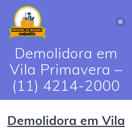
Skip
to
content
Demolidora em
Vila Primavera –
(11) 4214-2000
Demolidora em Vila