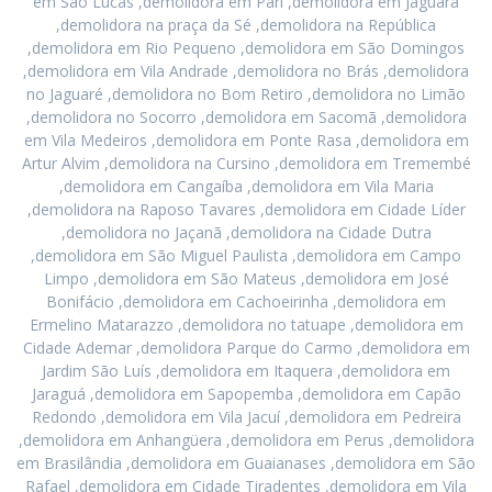
em São Lucas ,demolidora em Pari ,demolidora em Jaguara
,demolidora na praça da Sé ,demolidora na República
,demolidora em Rio Pequeno ,demolidora em São Domingos
,demolidora em Vila Andrade ,demolidora no Brás ,demolidora
no Jaguaré ,demolidora no Bom Retiro ,demolidora no Limão
,demolidora no Socorro ,demolidora em Sacomã ,demolidora
em Vila Medeiros ,demolidora em Ponte Rasa ,demolidora em
Artur Alvim ,demolidora na Cursino ,demolidora em Tremembé
,demolidora em Cangaíba ,demolidora em Vila Maria
,demolidora na Raposo Tavares ,demolidora em Cidade Líder
,demolidora no Jaçanã ,demolidora na Cidade Dutra
,demolidora em São Miguel Paulista ,demolidora em Campo
Limpo ,demolidora em São Mateus ,demolidora em José
Bonifácio ,demolidora em Cachoeirinha ,demolidora em
Ermelino Matarazzo ,demolidora no tatuape ,demolidora em
Cidade Ademar ,demolidora Parque do Carmo ,demolidora em
Jardim São Luís ,demolidora em Itaquera ,demolidora em
Jaraguá ,demolidora em Sapopemba ,demolidora em Capão
Redondo ,demolidora em Vila Jacuí ,demolidora em Pedreira
,demolidora em Anhangüera ,demolidora em Perus ,demolidora
em Brasilândia ,demolidora em Guaianases ,demolidora em São
Rafael ,demolidora em Cidade Tiradentes ,demolidora em Vila