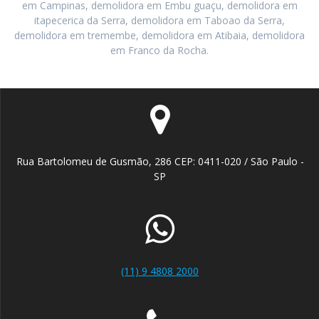
em Campinas, demolidora em Embu guaçu, demolidora em
itapecerica da Serra, demolidora em Taboao da Serra,
demolidora em tremembe, demolidora em Atibaia, demolidora
em Franco da Rocha.
Rua Bartolomeu de Gusmão, 286 CEP: 0411-020 / São Paulo -
SP
(11) 9 4808 2000