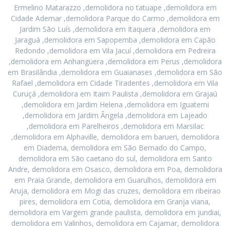
Ermelino Matarazzo ,demolidora no tatuape ,demolidora em
Cidade Ademar ,demolidora Parque do Carmo ,demolidora em
Jardim São Luís ,demolidora em Itaquera ,demolidora em
Jaraguá ,demolidora em Sapopemba ,demolidora em Capão
Redondo ,demolidora em Vila Jacuí ,demolidora em Pedreira
,demolidora em Anhangüera ,demolidora em Perus ,demolidora
em Brasilândia ,demolidora em Guaianases ,demolidora em São
Rafael ,demolidora em Cidade Tiradentes ,demolidora em Vila
Curuçá ,demolidora em Itaim Paulista ,demolidora em Grajaú
,demolidora em Jardim Helena ,demolidora em Iguatemi
,demolidora em Jardim Ângela ,demolidora em Lajeado
,demolidora em Parelheiros ,demolidora em Marsilac
,demolidora em Alphaville, demolidora em barueri, demolidora
em Diadema, demolidora em São Bernado do Campo,
demolidora em São caetano do sul, demolidora em Santo
Andre, demolidora em Osasco, demolidora em Poa, demolidora
em Praia Grande, demolidora em Guarulhos, demolidora em
Aruja, demolidora em Mogi das cruzes, demolidora em ribeirao
pires, demolidora em Cotia, demolidora em Granja viana,
demolidora em Vargem grande paulista, demolidora em jundiai,
demolidora em Valinhos, demolidora em Cajamar, demolidora