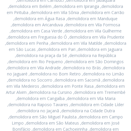
,demolidora em Cambuci ,demolidora em Jabaquara
,demolidora em Belém ,demolidora em Ipiranga ,demolidora
em Pirituba ,demolidora em Vila Sônia ,demolidora em Carrão
,demolidora em Água Rasa ,demolidora em Manduque
,demolidora em Aricanduva ,demolidora em Vila Formosa
,demolidora em Casa Verde ,demolidora em Vila Guilherme
,demolidora em Freguesia do Ó ,demolidora em Vila Prudente
,demolidora em Penha ,demolidora em Vila Matilde ,demolidora
em São Lucas ,demolidora em Pari ,demolidora em Jaguara
,demolidora na praça da Sé ,demolidora na República
,demolidora em Rio Pequeno ,demolidora em São Domingos
,demolidora em Vila Andrade ,demolidora no Brás ,demolidora
no Jaguaré ,demolidora no Bom Retiro ,demolidora no Limão
,demolidora no Socorro ,demolidora em Sacomã ,demolidora
em Vila Medeiros ,demolidora em Ponte Rasa ,demolidora em
Artur Alvim ,demolidora na Cursino ,demolidora em Tremembé
,demolidora em Cangaíba ,demolidora em Vila Maria
,demolidora na Raposo Tavares ,demolidora em Cidade Líder
,demolidora no Jaçanã ,demolidora na Cidade Dutra
,demolidora em São Miguel Paulista ,demolidora em Campo
Limpo ,demolidora em São Mateus ,demolidora em José
Bonifácio ,demolidora em Cachoeirinha ,demolidora em