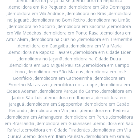
,demolidora na praça da Sé ,demolidora na República
,demolidora em Rio Pequeno ,demolidora em São Domingos
,demolidora em Vila Andrade ,demolidora no Brás ,demolidora
no Jaguaré ,demolidora no Bom Retiro ,demolidora no Limão
,demolidora no Socorro ,demolidora em Sacomã ,demolidora
em Vila Medeiros ,demolidora em Ponte Rasa ,demolidora em
Artur Alvim ,demolidora na Cursino ,demolidora em Tremembé
,demolidora em Cangaíba ,demolidora em Vila Maria
,demolidora na Raposo Tavares ,demolidora em Cidade Líder
,demolidora no Jaçanã ,demolidora na Cidade Dutra
,demolidora em São Miguel Paulista ,demolidora em Campo
Limpo ,demolidora em São Mateus ,demolidora em José
Bonifácio ,demolidora em Cachoeirinha ,demolidora em
Ermelino Matarazzo ,demolidora no tatuape ,demolidora em
Cidade Ademar ,demolidora Parque do Carmo ,demolidora em
Jardim São Luís ,demolidora em Itaquera ,demolidora em
Jaraguá ,demolidora em Sapopemba ,demolidora em Capão
Redondo ,demolidora em Vila Jacuí ,demolidora em Pedreira
,demolidora em Anhangüera ,demolidora em Perus ,demolidora
em Brasilândia ,demolidora em Guaianases ,demolidora em São
Rafael ,demolidora em Cidade Tiradentes ,demolidora em Vila
Curuçá ,demolidora em Itaim Paulista ,demolidora em Grajaú