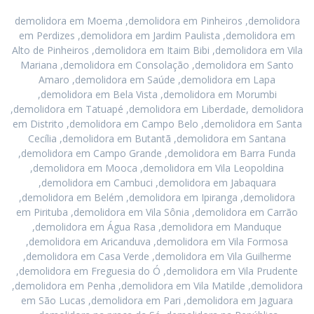
demolidora em Moema ,demolidora em Pinheiros ,demolidora
em Perdizes ,demolidora em Jardim Paulista ,demolidora em
Alto de Pinheiros ,demolidora em Itaim Bibi ,demolidora em Vila
Mariana ,demolidora em Consolação ,demolidora em Santo
Amaro ,demolidora em Saúde ,demolidora em Lapa
,demolidora em Bela Vista ,demolidora em Morumbi
,demolidora em Tatuapé ,demolidora em Liberdade, demolidora
em Distrito ,demolidora em Campo Belo ,demolidora em Santa
Cecília ,demolidora em Butantã ,demolidora em Santana
,demolidora em Campo Grande ,demolidora em Barra Funda
,demolidora em Mooca ,demolidora em Vila Leopoldina
,demolidora em Cambuci ,demolidora em Jabaquara
,demolidora em Belém ,demolidora em Ipiranga ,demolidora
em Pirituba ,demolidora em Vila Sônia ,demolidora em Carrão
,demolidora em Água Rasa ,demolidora em Manduque
,demolidora em Aricanduva ,demolidora em Vila Formosa
,demolidora em Casa Verde ,demolidora em Vila Guilherme
,demolidora em Freguesia do Ó ,demolidora em Vila Prudente
,demolidora em Penha ,demolidora em Vila Matilde ,demolidora
em São Lucas ,demolidora em Pari ,demolidora em Jaguara