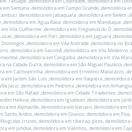
 em Tatuapé ,demolidora em Liberdade, demolidora em Dist
ora em Santana ,demolidora em Campo Grande ,demolidora 
Cambuci ,demolidora em Jabaquara ,demolidora em Belém ,d
ão ,demolidora em Água Rasa ,demolidora em Manduque ,dem
 em Vila Guilherme ,demolidora em Freguesia do Ó ,demoli
Lucas ,demolidora em Pari ,demolidora em Jaguara ,demolid
 Domingos ,demolidora em Vila Andrade ,demolidora no Brá
orro ,demolidora em Sacomã ,demolidora em Vila Medeiros 
remembé ,demolidora em Cangaíba ,demolidora em Vila Mari
ora na Cidade Dutra ,demolidora em São Miguel Paulista ,
ora em Cachoeirinha ,demolidora em Ermelino Matarazzo ,d
a em Jardim São Luís ,demolidora em Itaquera ,demolidor
ila Jacuí ,demolidora em Pedreira ,demolidora em Anhangü
ora em São Rafael ,demolidora em Cidade Tiradentes ,demol
Jardim Helena ,demolidora em Iguatemi ,demolidora em Jard
idora em Alphaville, demolidora em barueri, demolidora em
em Santo Andre, demolidora em Osasco, demolidora em Poa,
Mogi das cruzes, demolidora em ribeirao pires, demolidora 
ora em jundiai, demolidora em Valinhos, demolidora em Ca