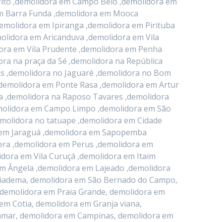
rito ,demolidora em Campo Belo ,demolidora em
em Barra Funda ,demolidora em Mooca
emolidora em Ipiranga ,demolidora em Pirituba
olidora em Aricanduva ,demolidora em Vila
dora em Vila Prudente ,demolidora em Penha
ora na praça da Sé ,demolidora na República
s ,demolidora no Jaguaré ,demolidora no Bom
,demolidora em Ponte Rasa ,demolidora em Artur
a ,demolidora na Raposo Tavares ,demolidora
demolidora em Campo Limpo ,demolidora em São
emolidora no tatuape ,demolidora em Cidade
a em Jaraguá ,demolidora em Sapopemba
era ,demolidora em Perus ,demolidora em
idora em Vila Curuçá ,demolidora em Itaim
im Ângela ,demolidora em Lajeado ,demolidora
 Diadema, demolidora em São Bernado do Campo,
 demolidora em Praia Grande, demolidora em
em Cotia, demolidora em Granja viana,
jamar, demolidora em Campinas, demolidora em