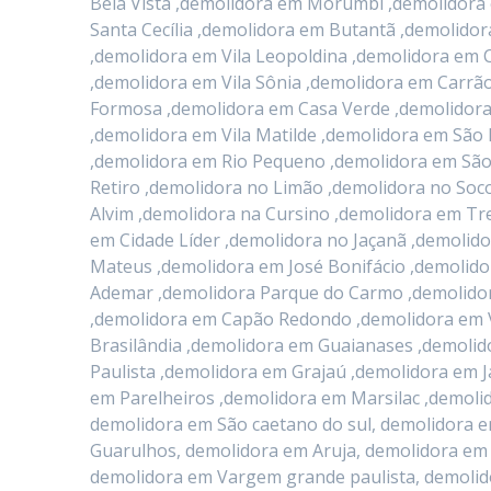
Bela Vista ,demolidora em Morumbi ,demolidora
Santa Cecília ,demolidora em Butantã ,demolid
,demolidora em Vila Leopoldina ,demolidora em 
,demolidora em Vila Sônia ,demolidora em Carr
Formosa ,demolidora em Casa Verde ,demolidora
,demolidora em Vila Matilde ,demolidora em São 
,demolidora em Rio Pequeno ,demolidora em São
Retiro ,demolidora no Limão ,demolidora no Soc
Alvim ,demolidora na Cursino ,demolidora em T
em Cidade Líder ,demolidora no Jaçanã ,demolid
Mateus ,demolidora em José Bonifácio ,demolid
Ademar ,demolidora Parque do Carmo ,demolidor
,demolidora em Capão Redondo ,demolidora em V
Brasilândia ,demolidora em Guaianases ,demolid
Paulista ,demolidora em Grajaú ,demolidora em 
em Parelheiros ,demolidora em Marsilac ,demol
demolidora em São caetano do sul, demolidora 
Guarulhos, demolidora em Aruja, demolidora em 
demolidora em Vargem grande paulista, demolid